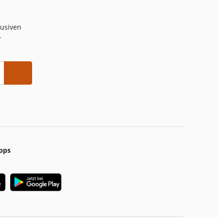
lusiven
-
pps