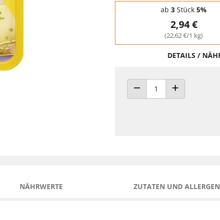
Staffelpreise - Mengenrabatt
ab
3
Stück
5%
2,94 €
(22,62 €/1 kg)
DETAILS / NÄ
ANZAHL VERRINGERN
ANZAHL ERHÖH
NÄHRWERTE
ZUTATEN UND ALLERGEN