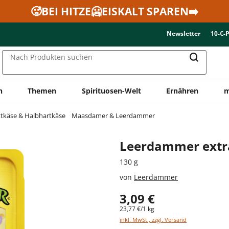
🥵BEI HITZE🥶EISKALT SPAREN➡️
Newsletter
10-€-
Nach Produkten suchen
n
Themen
Spirituosen-Welt
Ernähren
m
ttkäse & Halbhartkäse
Maasdamer & Leerdammer
Leerdammer extr
130 g
von
Leerdammer
3,09 €
23,77 €/1 kg
inkl. MwSt., zzgl. Versand