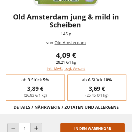
Old Amsterdam jung & mild in
Scheiben
145 g
von
Old Amsterdam
4,09 €
28,21 €/1 kg
inkl. MwSt., zzgl. Versand
Staffelpreise - Mengenrabatt
ab
3
Stück
5%
ab
6
Stück
10%
3,89 €
3,69 €
(26,83 €/1 kg)
(25,45 €/1 kg)
DETAILS / NÄHRWERTE / ZUTATEN UND ALLERGENE
IN DEN WARENKORB