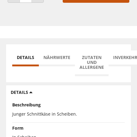
ANZAHL VERRINGERN
ANZAHL ERHÖHEN
DETAILS
NÄHRWERTE
ZUTATEN
INVERKEH
UND
ALLERGENE
DETAILS
Beschreibung
Junger Schnittkäse in Scheiben.
Form