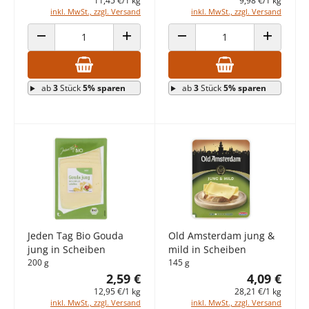
11,45 €/1 kg
9,98 €/1 kg
inkl. MwSt., zzgl. Versand
inkl. MwSt., zzgl. Versand
ANZAHL VERRINGERN
ANZAHL ERHÖHEN
ANZAHL VERRINGERN
ANZAHL E
ab
3
Stück
5% sparen
ab
3
Stück
5% sparen
Jeden Tag Bio Gouda
Old Amsterdam jung &
jung in Scheiben
mild in Scheiben
200 g
145 g
2,59 €
4,09 €
12,95 €/1 kg
28,21 €/1 kg
inkl. MwSt., zzgl. Versand
inkl. MwSt., zzgl. Versand