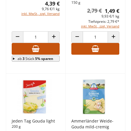
4,39 €
150 g
9,76 €/1 kg
2,79 €
1,49 €
inkl. MwSt., zzgl. Versand
9,93 €/1 kg
Tiefstpreis: 2,79 €*
inkl. MwSt., zzgl. Versand
ANZAHL VERRINGERN
ANZAHL ERHÖHEN
ANZAHL VERRINGERN
ANZAHL E
ab
3
Stück
5% sparen
Jeden Tag Gouda light
Ammerländer Weide-
200 g
Gouda mild-cremig