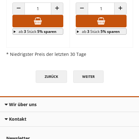
ANZAHL VERRINGERN
ANZAHL ERHÖHEN
ANZAHL VERRINGERN
ANZAHL E
ab
3
Stück
5% sparen
ab
3
Stück
5% sparen
* Niedrigster Preis der letzten 30 Tage
ZURÜCK
WEITER
Wir über uns
Kontakt
Newsletter