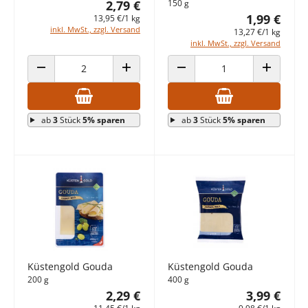
2,79 €
150 g
1,99 €
13,95 €/1 kg
inkl. MwSt., zzgl. Versand
13,27 €/1 kg
inkl. MwSt., zzgl. Versand
ANZAHL VERRINGERN
ANZAHL ERHÖHEN
ANZAHL VERRINGERN
ANZAHL E
ab
3
Stück
5% sparen
ab
3
Stück
5% sparen
Küstengold Gouda
Küstengold Gouda
200 g
400 g
2,29 €
3,99 €