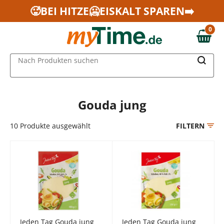
Zum Hauptinhalt springen
🥵BEI HITZE🥶EISKALT SPAREN➡️
Zur Navigation springen
0
Zur Suche springen
0,00 €
MAIN MENU
Nach Produkten suchen
Gouda jung
10
Produkte ausgewählt
FILTERN
Jeden Tag Gouda jung
Jeden Tag Gouda jung