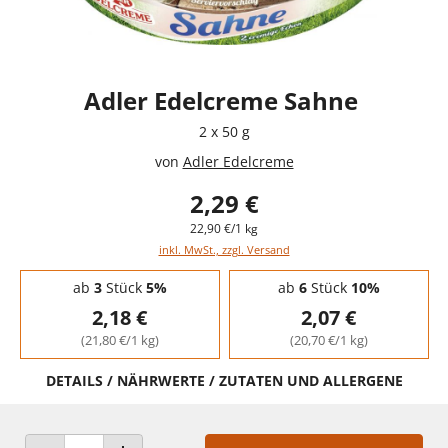
Adler Edelcreme Sahne
2 x 50 g
von
Adler Edelcreme
2,29 €
22,90 €/1 kg
inkl. MwSt., zzgl. Versand
Staffelpreise - Mengenrabatt
ab
3
Stück
5%
ab
6
Stück
10%
2,18 €
2,07 €
(21,80 €/1 kg)
(20,70 €/1 kg)
DETAILS / NÄHRWERTE / ZUTATEN UND ALLERGENE