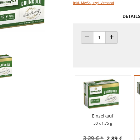
inkl. MwSt., zzgl. Versand
DETAIL
ANZAHL VERRINGERN
ANZAHL ERHÖH
Einzelkauf
50 x 1,75 g
3,29 € *
2,89 €