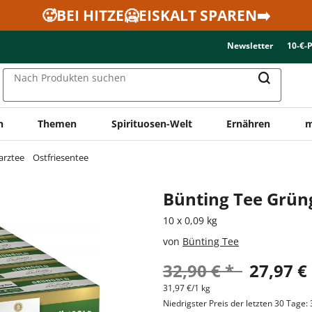
🥵BEI HITZE🥶EISKALT SPAREN➡️
Newsletter
10-€-
Nach Produkten suchen
n
Themen
Spirituosen-Welt
Ernähren
m
arztee
Ostfriesentee
Bünting Tee Grün
10 x 0,09 kg
von
Bünting Tee
32,90 € *
27,97 €
31,97 €/1 kg
Niedrigster Preis der letzten 30 Tage: 