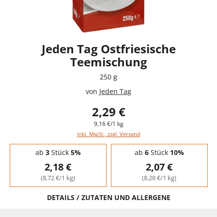
Jeden Tag Ostfriesische
Teemischung
250 g
von
Jeden Tag
2,29 €
9,16 €/1 kg
inkl. MwSt., zzgl. Versand
Staffelpreise - Mengenrabatt
ab
3
Stück
5%
ab
6
Stück
10%
2,18 €
2,07 €
(8,72 €/1 kg)
(8,28 €/1 kg)
DETAILS / ZUTATEN UND ALLERGENE