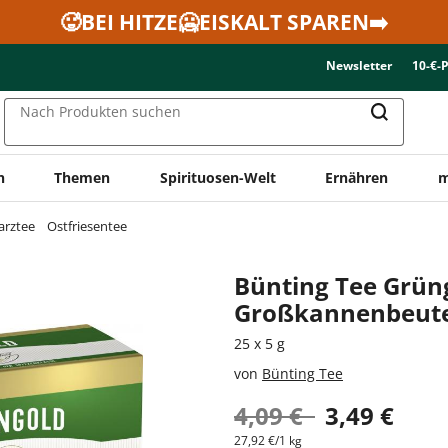
🥵BEI HITZE🥶EISKALT SPAREN➡️
Newsletter
10-€-
Nach Produkten suchen
n
Themen
Spirituosen-Welt
Ernähren
m
arztee
Ostfriesentee
Bünting Tee Grün
Großkannenbeute
25 x 5 g
von
Bünting Tee
4,09 €
3,49 €
27,92 €/1 kg