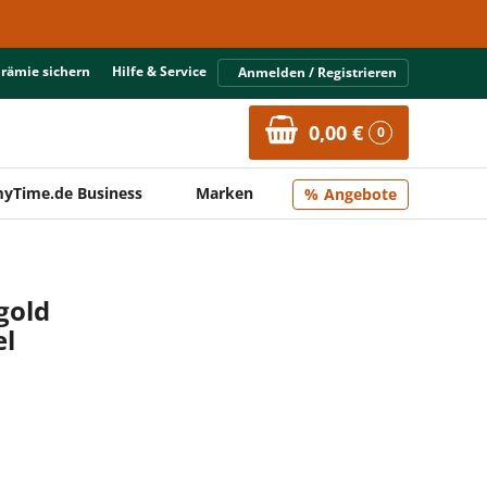
Prämie sichern
Hilfe & Service
Anmelden / Registrieren
0,00 €
0
yTime.de Business
Marken
Angebote
gold
l