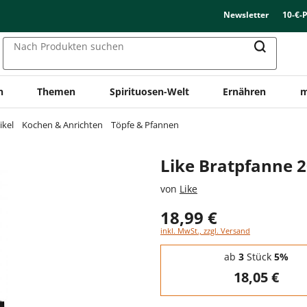
Newsletter
10-€-
Nach Produkten suchen
n
Themen
Spirituosen-Welt
Ernähren
m
ikel
Kochen & Anrichten
Töpfe & Pfannen
Like Bratpfanne 2
von
Like
18,99 €
inkl. MwSt., zzgl. Versand
Staffelpreise - Mengenrabatt
ab
3
Stück
5%
18,05 €