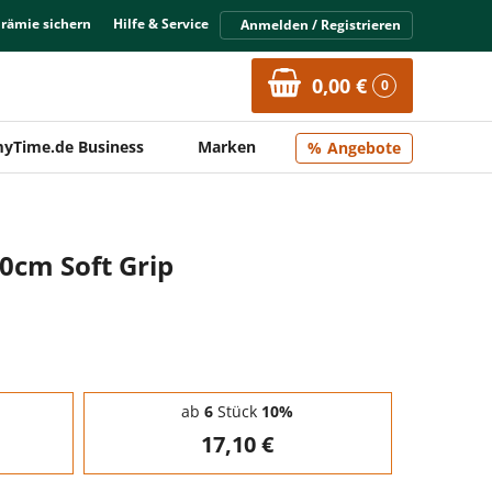
Prämie sichern
Hilfe & Service
Anmelden / Registrieren
0,00 €
0
yTime.de Business
Marken
Angebote
0cm Soft Grip
ab
6
Stück
10%
17,10 €