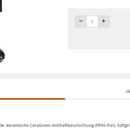
ANZAHL VERRINGERN
ANZAHL ERHÖH
I
e, keramische CeraGreen Antihaftbeschichtung (PFAS-frei), Softgrif