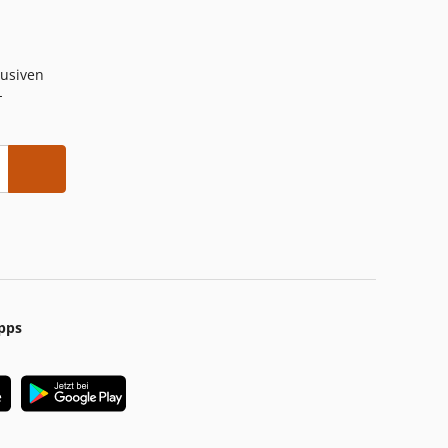
lusiven
-
pps