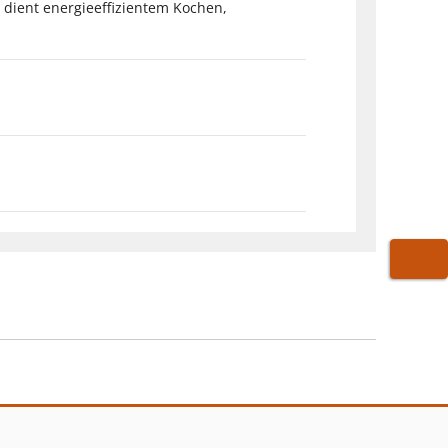
 dient energieeffizientem Kochen,
WARE