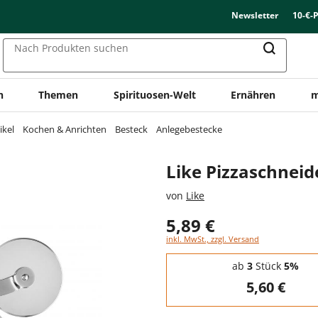
Newsletter
10-€-
Nach Produkten suchen
n
Themen
Spirituosen-Welt
Ernähren
m
ikel
Kochen & Anrichten
Besteck
Anlegebestecke
Like Pizzaschneid
von
Like
5,89 €
inkl. MwSt., zzgl. Versand
Staffelpreise - Mengenrabatt
ab
3
Stück
5%
5,60 €