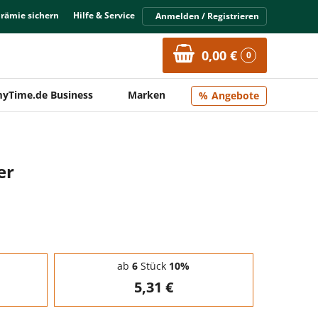
Prämie sichern
Hilfe & Service
Anmelden / Registrieren
0,00 €
0
yTime.de Business
Marken
Angebote
er
ab
6
Stück
10%
5,31 €