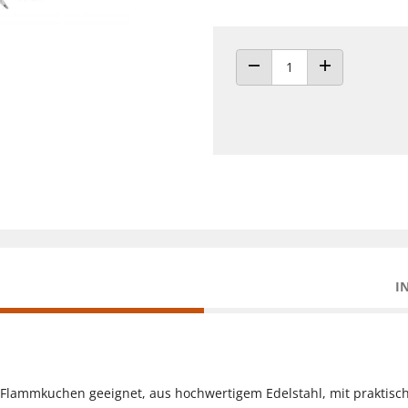
ANZAHL VERRINGERN
ANZAHL ERHÖH
I
d Flammkuchen geeignet, aus hochwertigem Edelstahl, mit prakti