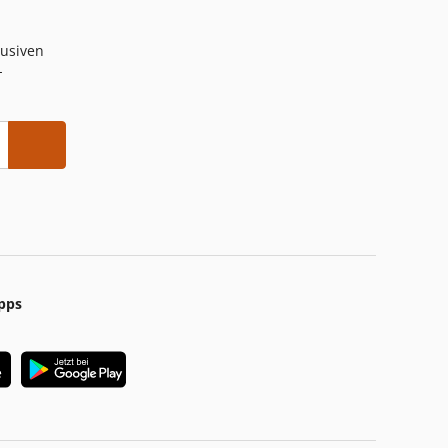
lusiven
-
pps