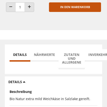
IN DEN WARENKORB
ANZAHL VERRINGERN
ANZAHL ERHÖHEN
DETAILS
NÄHRWERTE
ZUTATEN
INVERKEH
UND
ALLERGENE
DETAILS
Beschreibung
Bio Natur extra mild Weichkäse in Salzlake gereift.