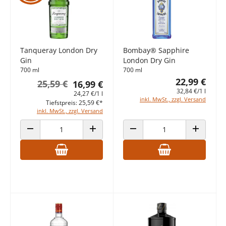
Tanqueray London Dry
Bombay® Sapphire
Gin
London Dry Gin
700 ml
700 ml
22,99 €
25,59 €
16,99 €
32,84 €/1 l
24,27 €/1 l
inkl. MwSt., zzgl. Versand
Tiefstpreis: 25,59 €*
inkl. MwSt., zzgl. Versand
ANZAHL VERRINGERN
ANZAHL ERHÖHEN
ANZAHL VERRINGERN
ANZAHL E