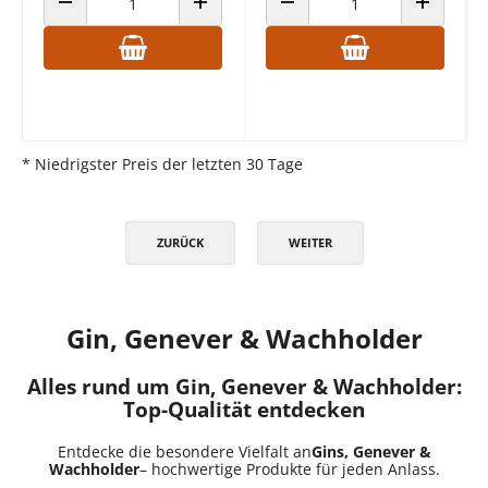
ANZAHL VERRINGERN
ANZAHL ERHÖHEN
ANZAHL VERRINGERN
ANZAHL E
* Niedrigster Preis der letzten 30 Tage
ZURÜCK
WEITER
Gin, Genever & Wachholder
Alles rund um Gin, Genever & Wachholder:
Top-Qualität entdecken
Entdecke die besondere Vielfalt an
Gins, Genever &
Wachholder
– hochwertige Produkte für jeden Anlass.