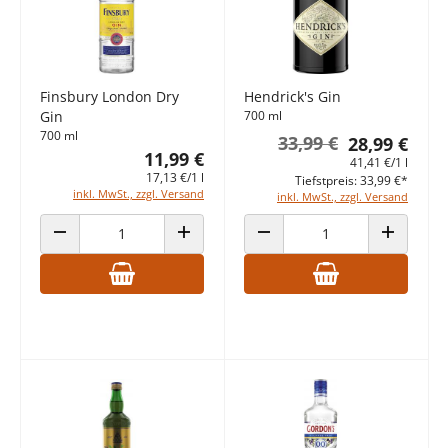
Finsbury London Dry
Hendrick's Gin
Gin
700 ml
700 ml
33,99 €
28,99 €
11,99 €
41,41 €/1 l
17,13 €/1 l
Tiefstpreis: 33,99 €*
inkl. MwSt., zzgl. Versand
inkl. MwSt., zzgl. Versand
ANZAHL VERRINGERN
ANZAHL ERHÖHEN
ANZAHL VERRINGERN
ANZAHL E