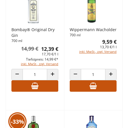
Bombay® Original Dry
Wippermann Wacholder
Gin
700 ml
700 ml
9,59 €
13,70 €/1 l
14,99 €
12,39 €
inkl. MwSt., zzgl. Versand
17,70 €/1 l
Tiefstpreis: 14,99 €*
inkl. MwSt., zzgl. Versand
ANZAHL VERRINGERN
ANZAHL ERHÖHEN
ANZAHL VERRINGERN
ANZAHL E
-33%