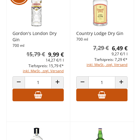
Gordon's London Dry
Country Lodge Dry Gin
Gin
700 ml
700 ml
7,29 €
6,49 €
15,79 €
9,99 €
9,27 €/1 l
Tiefstpreis: 7,29 €*
14,27 €/1 l
inkl. MwSt., zzgl. Versand
Tiefstpreis: 15,79 €*
inkl. MwSt., zzgl. Versand
ANZAHL VERRINGERN
ANZAHL ERHÖHEN
ANZAHL VERRINGERN
ANZAHL E