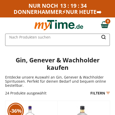
Zum Hauptinhalt springen
NUR NOCH
13 : 19 : 34
DONNERHAMMER⚡NUR HEUTE➡️
Zur Navigation springen
Zur Suche springen
0
0,00 €
MAIN MENU
Nach Produkten suchen
Gin, Genever & Wachholder
kaufen
Entdecke unsere Auswahl an Gin, Genever & Wachholder
Spirituosen. Perfekt für deinen Bedarf und bequem online
bestellbar.
24
Produkte ausgewählt
FILTERN
-36%