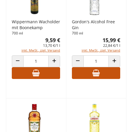
Wippermann Wacholder
Gordon's Alcohol Free
mit Boonekamp
Gin
700 ml
700 ml
9,59 €
15,99 €
13,70 €/1 l
22,84 €/1 l
inkl. MwSt., zzgl. Versand
inkl. MwSt., zzgl. Versand
ANZAHL VERRINGERN
ANZAHL ERHÖHEN
ANZAHL VERRINGERN
ANZAHL E