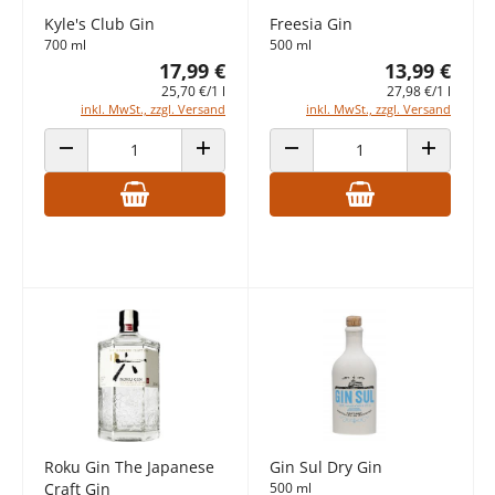
Kyle's Club Gin
Freesia Gin
700 ml
500 ml
17,99 €
13,99 €
25,70 €/1 l
27,98 €/1 l
inkl. MwSt., zzgl. Versand
inkl. MwSt., zzgl. Versand
ANZAHL VERRINGERN
ANZAHL ERHÖHEN
ANZAHL VERRINGERN
ANZAHL E
Roku Gin The Japanese
Gin Sul Dry Gin
Craft Gin
500 ml