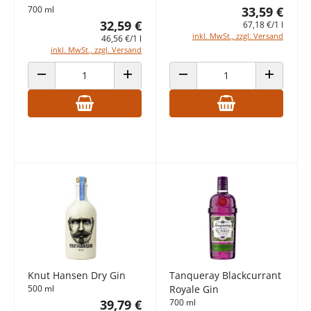
700 ml
33,59 €
32,59 €
67,18 €/1 l
inkl. MwSt., zzgl. Versand
46,56 €/1 l
inkl. MwSt., zzgl. Versand
ANZAHL VERRINGERN
ANZAHL ERHÖHEN
ANZAHL VERRINGERN
ANZAHL E
Knut Hansen Dry Gin
Tanqueray Blackcurrant
500 ml
Royale Gin
39,79 €
700 ml