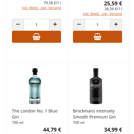
25,59 €
79,58 €/1 l
inkl. MwSt., zzgl. Versand
36,56 €/1 l
inkl. MwSt., zzgl. Versand
ANZAHL VERRINGERN
ANZAHL ERHÖHEN
ANZAHL VERRINGERN
ANZAHL E
The London No. 1 Blue
Brockmans Intensely
Gin
Smooth Premium Gin
700 ml
700 ml
44,79 €
34,99 €