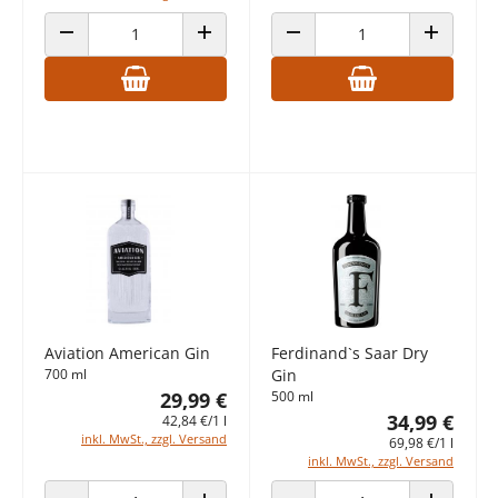
ANZAHL VERRINGERN
ANZAHL ERHÖHEN
ANZAHL VERRINGERN
ANZAHL E
Aviation American Gin
Ferdinand`s Saar Dry
700 ml
Gin
29,99 €
500 ml
34,99 €
42,84 €/1 l
inkl. MwSt., zzgl. Versand
69,98 €/1 l
inkl. MwSt., zzgl. Versand