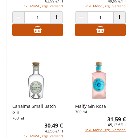
63,99 €/1 l
49,99 €/1 l
inkl. MwSt., zzgl. Versand
inkl. MwSt., zzgl. Versand
ANZAHL VERRINGERN
ANZAHL ERHÖHEN
ANZAHL VERRINGERN
ANZAHL E
Canaima Small Batch
Malfy Gin Rosa
Gin
700 ml
700 ml
31,59 €
30,49 €
45,13 €/1 l
inkl. MwSt., zzgl. Versand
43,56 €/1 l
inkl. MwSt., zzgl. Versand