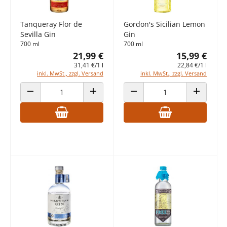
Tanqueray Flor de
Gordon's Sicilian Lemon
Sevilla Gin
Gin
700 ml
700 ml
21,99 €
15,99 €
31,41 €/1 l
22,84 €/1 l
inkl. MwSt., zzgl. Versand
inkl. MwSt., zzgl. Versand
ANZAHL VERRINGERN
ANZAHL ERHÖHEN
ANZAHL VERRINGERN
ANZAHL E