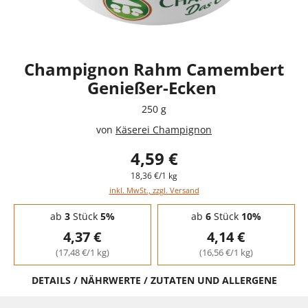
Champignon Rahm Camembert
Genießer-Ecken
250 g
von
Käserei Champignon
4,59 €
18,36 €/1 kg
inkl. MwSt., zzgl. Versand
Staffelpreise - Mengenrabatt
ab
3
Stück
5%
ab
6
Stück
10%
4,37 €
4,14 €
(17,48 €/1 kg)
(16,56 €/1 kg)
DETAILS / NÄHRWERTE / ZUTATEN UND ALLERGENE