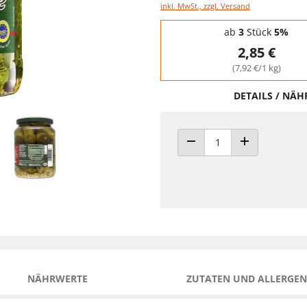
inkl. MwSt., zzgl. Versand
Staffelpreise - Mengenrabatt
ab
3
Stück
5%
2,85 €
(7,92 €/1 kg)
DETAILS / NÄ
ANZAHL VERRINGERN
ANZAHL ERHÖH
NÄHRWERTE
ZUTATEN UND ALLERGEN