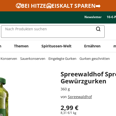
🥵BEI HITZE🥶EISKALT SPAREN➡️
Newsletter
10-€-
Nach Produkten suchen
n
Themen
Spirituosen-Welt
Ernähren
m
& Konserven
Sauerkonserven
Eingelegte Gurken
Gurken geschnitten
Spreewaldhof Spr
Gewürzgurken
360 g
von
Spreewaldhof
2,99 €
8,31 €/1 kg