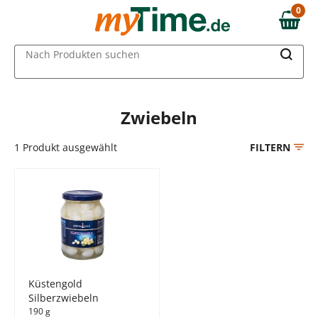
Zum Hauptinhalt springen
0
0,00 €
Zur Navigation springen
MAIN MENU
Nach Produkten suchen
Zur Suche springen
Zwiebeln
1
Produkt ausgewählt
FILTERN
Küstengold
Silberzwiebeln
190 g