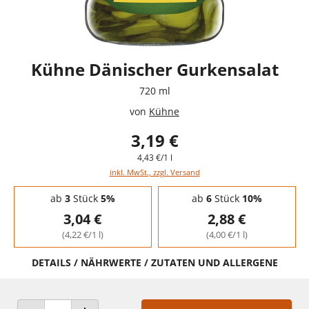
Kühne Dänischer Gurkensalat
720 ml
von
Kühne
3,19 €
4,43 €/1 l
inkl. MwSt., zzgl. Versand
Staffelpreise - Mengenrabatt
ab
3
Stück
5%
ab
6
Stück
10%
3,04 €
2,88 €
(4,22 €/1 l)
(4,00 €/1 l)
DETAILS / NÄHRWERTE / ZUTATEN UND ALLERGENE