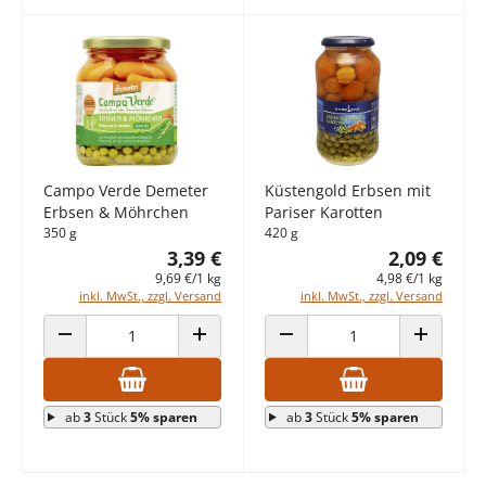
Campo Verde Demeter
Küstengold Erbsen mit
Erbsen & Möhrchen
Pariser Karotten
350 g
420 g
3,39 €
2,09 €
9,69 €/1 kg
4,98 €/1 kg
inkl. MwSt., zzgl. Versand
inkl. MwSt., zzgl. Versand
ANZAHL VERRINGERN
ANZAHL ERHÖHEN
ANZAHL VERRINGERN
ANZAHL E
ab
3
Stück
5% sparen
ab
3
Stück
5% sparen