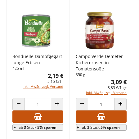
Bonduelle Dampfgegart
Campo Verde Demeter
Junge Erbsen
Kichererbsen in
425 ml
Tomatensoße
2,19 €
350 g
3,09 €
5,15 €/1 l
inkl. MwSt., zzgl. Versand
8,83 €/1 kg
inkl. MwSt., zzgl. Versand
ANZAHL VERRINGERN
ANZAHL ERHÖHEN
ANZAHL VERRINGERN
ANZAHL E
ab
3
Stück
5% sparen
ab
3
Stück
5% sparen