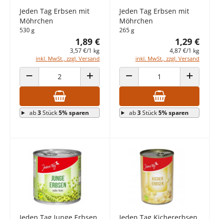
Jeden Tag Erbsen mit
Jeden Tag Erbsen mit
Möhrchen
Möhrchen
530 g
265 g
1,89 €
1,29 €
3,57 €/1 kg
4,87 €/1 kg
inkl. MwSt., zzgl. Versand
inkl. MwSt., zzgl. Versand
ANZAHL VERRINGERN
ANZAHL ERHÖHEN
ANZAHL VERRINGERN
ANZAHL E
ab
3
Stück
5% sparen
ab
3
Stück
5% sparen
Jeden Tag Junge Erbsen
Jeden Tag Kichererbsen