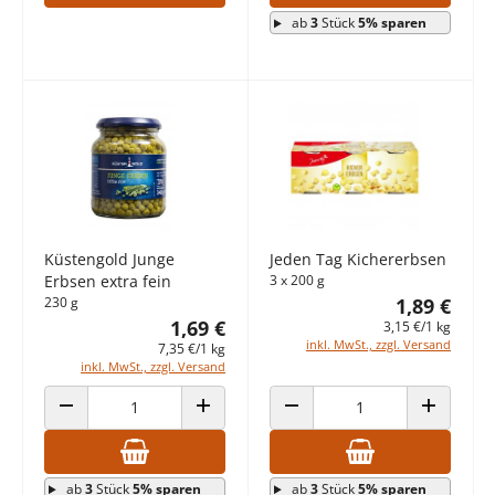
ab
3
Stück
5% sparen
Küstengold Junge
Jeden Tag Kichererbsen
Erbsen extra fein
3 x 200 g
230 g
1,89 €
1,69 €
3,15 €/1 kg
inkl. MwSt., zzgl. Versand
7,35 €/1 kg
inkl. MwSt., zzgl. Versand
ANZAHL VERRINGERN
ANZAHL ERHÖHEN
ANZAHL VERRINGERN
ANZAHL E
ab
3
Stück
5% sparen
ab
3
Stück
5% sparen