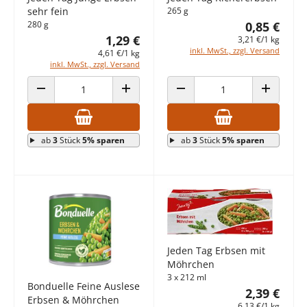
sehr fein
265 g
280 g
0,85 €
1,29 €
3,21 €/1 kg
inkl. MwSt., zzgl. Versand
4,61 €/1 kg
inkl. MwSt., zzgl. Versand
ANZAHL VERRINGERN
ANZAHL ERHÖHEN
ANZAHL VERRINGERN
ANZAHL E
ab
3
Stück
5% sparen
ab
3
Stück
5% sparen
Jeden Tag Erbsen mit
Möhrchen
3 x 212 ml
Bonduelle Feine Auslese
2,39 €
Erbsen & Möhrchen
6,13 €/1 kg