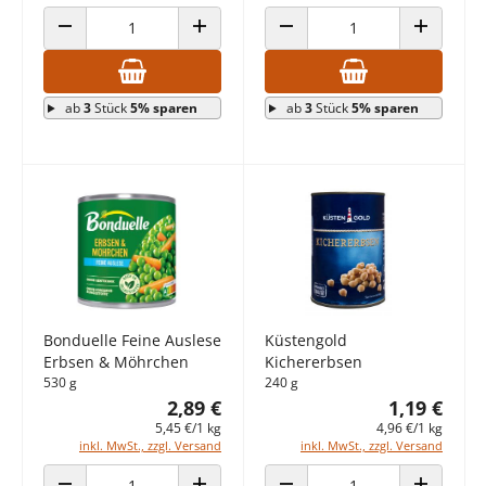
ANZAHL VERRINGERN
ANZAHL ERHÖHEN
ANZAHL VERRINGERN
ANZAHL E
ab
3
Stück
5% sparen
ab
3
Stück
5% sparen
Bonduelle Feine Auslese
Küstengold
Erbsen & Möhrchen
Kichererbsen
530 g
240 g
2,89 €
1,19 €
5,45 €/1 kg
4,96 €/1 kg
inkl. MwSt., zzgl. Versand
inkl. MwSt., zzgl. Versand