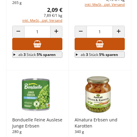
265 g
inkl. MwSt., zzgl. Versand
2,09 €
7,89 €/1 kg
inkl. MwSt., zzgl. Versand
ANZAHL VERRINGERN
ANZAHL ERHÖHEN
ANZAHL VERRINGERN
ANZAHL E
ab
3
Stück
5% sparen
ab
3
Stück
5% sparen
Bonduelle Feine Auslese
Alnatura Erbsen und
Junge Erbsen
Karotten
280 g
340 g