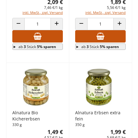
2,09 €
1,89 €
7,46 €/1 kg
5,56 €/1 kg
inkl. MwSt., zzgl. Versand
inkl. MwSt., zzgl. Versand
ANZAHL VERRINGERN
ANZAHL ERHÖHEN
ANZAHL VERRINGERN
ANZAHL E
ab
3
Stück
5% sparen
ab
3
Stück
5% sparen
Alnatura Bio
Alnatura Erbsen extra
Kichererbsen
fein
330 g
350 g
1,49 €
1,99 €
4,52 €/1 kg
5,69 €/1 kg