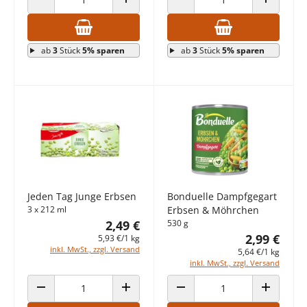
ANZAHL VERRINGERN
ANZAHL ERHÖHEN
ANZAHL VERRINGERN
ANZAHL E
ab
3
Stück
5% sparen
ab
3
Stück
5% sparen
Jeden Tag Junge Erbsen
Bonduelle Dampfgegart
3 x 212 ml
Erbsen & Möhrchen
2,49 €
530 g
2,99 €
5,93 €/1 kg
inkl. MwSt., zzgl. Versand
5,64 €/1 kg
inkl. MwSt., zzgl. Versand
ANZAHL VERRINGERN
ANZAHL ERHÖHEN
ANZAHL VERRINGERN
ANZAHL E