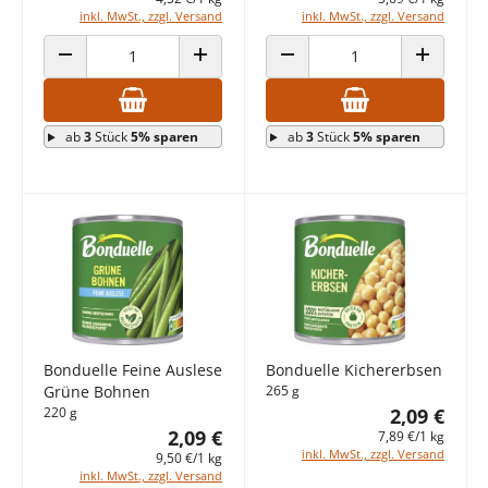
inkl. MwSt., zzgl. Versand
inkl. MwSt., zzgl. Versand
ANZAHL VERRINGERN
ANZAHL ERHÖHEN
ANZAHL VERRINGERN
ANZAHL E
ab
3
Stück
5% sparen
ab
3
Stück
5% sparen
Bonduelle Feine Auslese
Bonduelle Kichererbsen
Grüne Bohnen
265 g
220 g
2,09 €
2,09 €
7,89 €/1 kg
inkl. MwSt., zzgl. Versand
9,50 €/1 kg
inkl. MwSt., zzgl. Versand