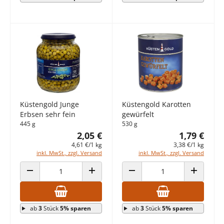
Küstengold Junge
Küstengold Karotten
Erbsen sehr fein
gewürfelt
445 g
530 g
2,05 €
1,79 €
4,61 €/1 kg
3,38 €/1 kg
inkl. MwSt., zzgl. Versand
inkl. MwSt., zzgl. Versand
ANZAHL VERRINGERN
ANZAHL ERHÖHEN
ANZAHL VERRINGERN
ANZAHL E
ab
3
Stück
5% sparen
ab
3
Stück
5% sparen