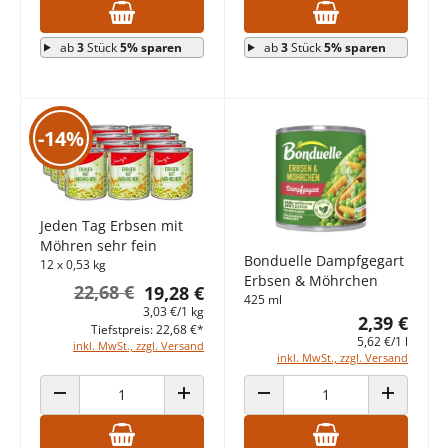
ab
3
Stück
5% sparen
ab
3
Stück
5% sparen
-14%
Jeden Tag Erbsen mit
Möhren sehr fein
Bonduelle Dampfgegart
12 x 0,53 kg
Erbsen & Möhrchen
22,68 €
19,28 €
425 ml
3,03 €/1 kg
2,39 €
Tiefstpreis: 22,68 €*
5,62 €/1 l
inkl. MwSt., zzgl. Versand
inkl. MwSt., zzgl. Versand
ANZAHL VERRINGERN
ANZAHL ERHÖHEN
ANZAHL VERRINGERN
ANZAHL E