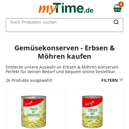
Zum Hauptinhalt springen
0
0,00 €
Zur Navigation springen
MAIN MENU
Nach Produkten suchen
Zur Suche springen
Gemüsekonserven - Erbsen &
Möhren kaufen
Entdecke unsere Auswahl an Erbsen & Möhren Konserven.
Perfekt für deinen Bedarf und bequem online bestellbar.
26
Produkte ausgewählt
FILTERN