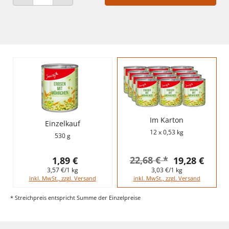
ANZAHL VERRINGERN
ANZAHL ERHÖHEN
Im Karton
Einzelkauf
12 x 0,53 kg
530 g
22,68 € *
1,89 €
19,28 €
3,57 €/1 kg
3,03 €/1 kg
inkl. MwSt., zzgl. Versand
inkl. MwSt., zzgl. Versand
* Streichpreis entspricht Summe der Einzelpreise