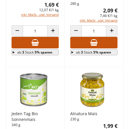
1,69 €
280 g
2,09 €
12,07 €/1 kg
inkl. MwSt., zzgl. Versand
7,46 €/1 kg
inkl. MwSt., zzgl. Versand
ANZAHL VERRINGERN
ANZAHL ERHÖHEN
ANZAHL VERRINGERN
ANZAHL E
ab
3
Stück
5% sparen
ab
3
Stück
5% sparen
Jeden Tag Bio
Alnatura Mais
Sonnenmais
230 g
340 g
1,99 €