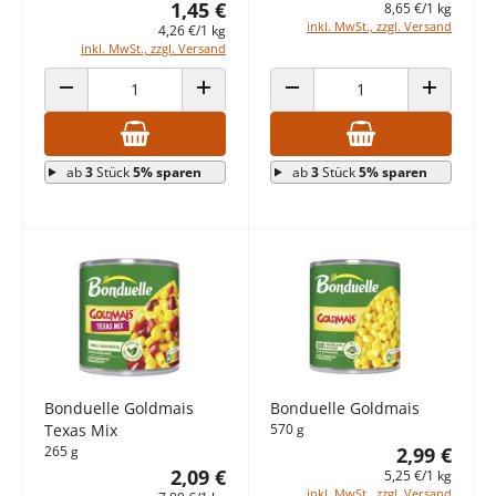
1,45 €
8,65 €/1 kg
inkl. MwSt., zzgl. Versand
4,26 €/1 kg
inkl. MwSt., zzgl. Versand
ANZAHL VERRINGERN
ANZAHL ERHÖHEN
ANZAHL VERRINGERN
ANZAHL E
ab
3
Stück
5% sparen
ab
3
Stück
5% sparen
Bonduelle Goldmais
Bonduelle Goldmais
Texas Mix
570 g
265 g
2,99 €
2,09 €
5,25 €/1 kg
inkl. MwSt., zzgl. Versand