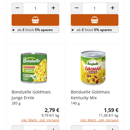
ANZAHL VERRINGERN
ANZAHL ERHÖHEN
ANZAHL VERRINGERN
ANZAHL E
ab
3
Stück
5% sparen
ab
3
Stück
5% sparen
Bonduelle Goldmais
Bonduelle Goldmais
Junge Ernte
Kentucky Mix
285 g
140 g
2,79 €
1,59 €
9,79 €/1 kg
11,36 €/1 kg
inkl. MwSt., zzgl. Versand
inkl. MwSt., zzgl. Versand