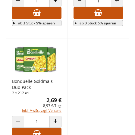
ANZAHL VERRINGERN
ANZAHL ERHÖHEN
ANZAHL VERRINGERN
ANZAHL E
ab
3
Stück
5% sparen
ab
3
Stück
5% sparen
Bonduelle Goldmais
Duo-Pack
2 x 212 ml
2,69 €
8,97 €/1 kg
inkl. MwSt., zzgl. Versand
ANZAHL VERRINGERN
ANZAHL ERHÖHEN