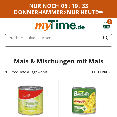
Zum Hauptinhalt springen
NUR NOCH
05 : 19 : 33
DONNERHAMMER⚡NUR HEUTE➡️
Zur Navigation springen
Zur Suche springen
0
0,00 €
MAIN MENU
Nach Produkten suchen
Mais & Mischungen mit Mais
13
Produkte ausgewählt
FILTERN