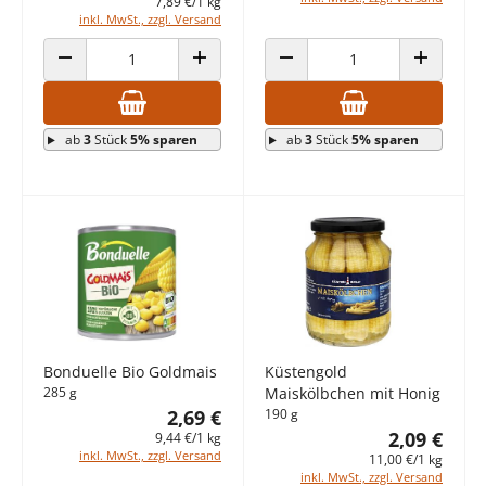
7,89 €/1 kg
inkl. MwSt., zzgl. Versand
ANZAHL VERRINGERN
ANZAHL ERHÖHEN
ANZAHL VERRINGERN
ANZAHL E
ab
3
Stück
5% sparen
ab
3
Stück
5% sparen
Bonduelle Bio Goldmais
Küstengold
285 g
Maiskölbchen mit Honig
2,69 €
190 g
2,09 €
9,44 €/1 kg
inkl. MwSt., zzgl. Versand
11,00 €/1 kg
inkl. MwSt., zzgl. Versand