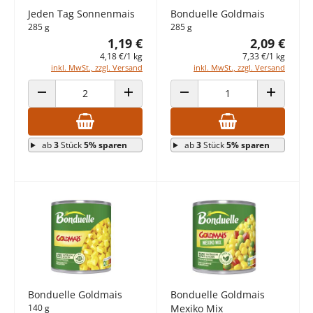
Jeden Tag Sonnenmais
Bonduelle Goldmais
285 g
285 g
1,19 €
2,09 €
4,18 €/1 kg
7,33 €/1 kg
inkl. MwSt., zzgl. Versand
inkl. MwSt., zzgl. Versand
ANZAHL VERRINGERN
ANZAHL ERHÖHEN
ANZAHL VERRINGERN
ANZAHL E
ab
3
Stück
5% sparen
ab
3
Stück
5% sparen
Bonduelle Goldmais
Bonduelle Goldmais
140 g
Mexiko Mix