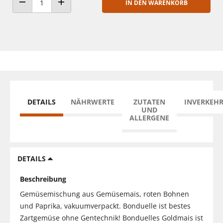
IN DEN WARENKORB
ANZAHL VERRINGERN
ANZAHL ERHÖHEN
DETAILS
NÄHRWERTE
ZUTATEN
INVERKEH
UND
ALLERGENE
DETAILS
Beschreibung
Gemüsemischung aus Gemüsemais, roten Bohnen
und Paprika, vakuumverpackt. Bonduelle ist bestes
Zartgemüse ohne Gentechnik! Bonduelles Goldmais ist