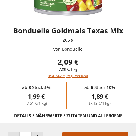
Bonduelle Goldmais Texas Mix
265 g
von
Bonduelle
2,09 €
7,89 €/1 kg
inkl. MwSt., zzgl. Versand
Staffelpreise - Mengenrabatt
ab
3
Stück
5%
ab
6
Stück
10%
1,99 €
1,89 €
(7,51 €/1 kg)
(7,13 €/1 kg)
DETAILS / NÄHRWERTE / ZUTATEN UND ALLERGENE