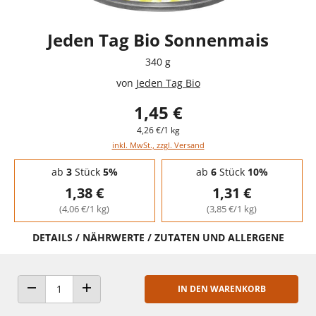
Jeden Tag Bio Sonnenmais
340 g
von
Jeden Tag Bio
1,45 €
4,26 €/1 kg
inkl. MwSt., zzgl. Versand
Staffelpreise - Mengenrabatt
ab
3
Stück
5%
ab
6
Stück
10%
1,38 €
1,31 €
(4,06 €/1 kg)
(3,85 €/1 kg)
DETAILS / NÄHRWERTE / ZUTATEN UND ALLERGENE
IN DEN WARENKORB
ANZAHL VERRINGERN
ANZAHL ERHÖHEN