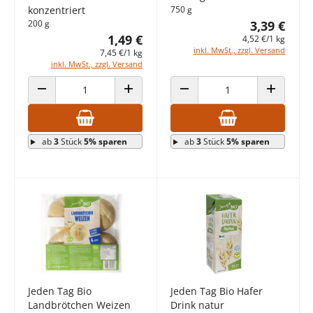
konzentriert
750 g
200 g
3,39 €
1,49 €
4,52 €/1 kg
inkl. MwSt., zzgl. Versand
7,45 €/1 kg
inkl. MwSt., zzgl. Versand
ANZAHL VERRINGERN
ANZAHL ERHÖHEN
ANZAHL VERRINGERN
ANZAHL E
ab
3
Stück
5% sparen
ab
3
Stück
5% sparen
Jeden Tag Bio
Jeden Tag Bio Hafer
Landbrötchen Weizen
Drink natur