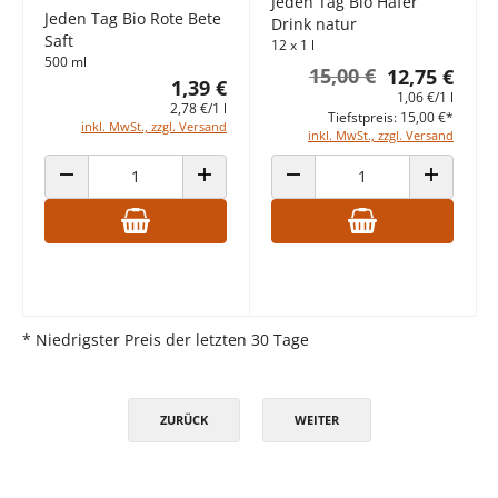
Jeden Tag Bio Hafer
Jeden Tag Bio Rote Bete
Drink natur
Saft
12 x 1 l
500 ml
15,00 €
12,75 €
1,39 €
1,06 €/1 l
2,78 €/1 l
Tiefstpreis: 15,00 €*
inkl. MwSt., zzgl. Versand
inkl. MwSt., zzgl. Versand
ANZAHL VERRINGERN
ANZAHL ERHÖHEN
ANZAHL VERRINGERN
ANZAHL E
* Niedrigster Preis der letzten 30 Tage
ZURÜCK
WEITER