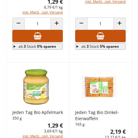
1,29 €
inkl. MwSt., zzgl. Versand
6,79 €/1 kg
inkl. MwSt., zzgl. Versand
ANZAHL VERRINGERN
ANZAHL ERHÖHEN
ANZAHL VERRINGERN
ANZAHL E
ab
3
Stück
5% sparen
ab
3
Stück
5% sparen
Jeden Tag Bio Apfelmark
Jeden Tag Bio Dinkel-
350 g
Eierwaffeln
1,29 €
165 g
2,19 €
3,69 €/1 kg
inkl. MwSt., zzgl. Versand
13,27 €/1 kg