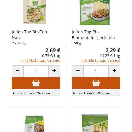
Jeden Tag Bio Tofu
Jeden Tag Bio
Natur
Emmentaler gerieben
2 x 200 g
150 g
2,69 €
2,29 €
6,73 €/1 kg
15,27 €/1 kg
inkl. MwSt., zzgl. Versand
inkl. MwSt., zzgl. Versand
ANZAHL VERRINGERN
ANZAHL ERHÖHEN
ANZAHL VERRINGERN
ANZAHL E
ab
3
Stück
5% sparen
ab
3
Stück
5% sparen