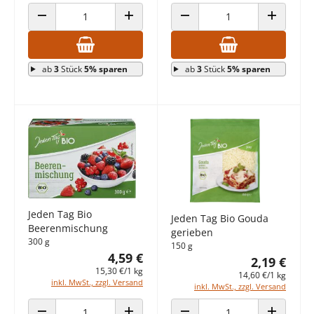
ANZAHL VERRINGERN
ANZAHL ERHÖHEN
ANZAHL VERRINGERN
ANZAHL E
ab
3
Stück
5% sparen
ab
3
Stück
5% sparen
Jeden Tag Bio
Jeden Tag Bio Gouda
Beerenmischung
gerieben
300 g
150 g
4,59 €
2,19 €
15,30 €/1 kg
14,60 €/1 kg
inkl. MwSt., zzgl. Versand
inkl. MwSt., zzgl. Versand