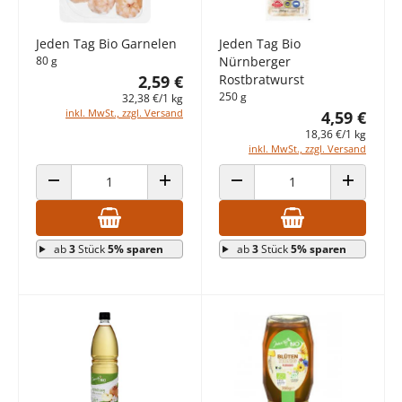
Jeden Tag Bio Garnelen
Jeden Tag Bio
80 g
Nürnberger
2,59 €
Rostbratwurst
250 g
32,38 €/1 kg
inkl. MwSt., zzgl. Versand
4,59 €
18,36 €/1 kg
inkl. MwSt., zzgl. Versand
ANZAHL VERRINGERN
ANZAHL ERHÖHEN
ANZAHL VERRINGERN
ANZAHL E
ab
3
Stück
5% sparen
ab
3
Stück
5% sparen