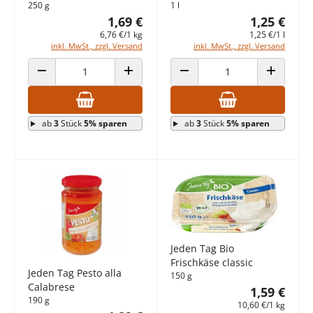
250 g
1 l
1,69 €
1,25 €
6,76 €/1 kg
1,25 €/1 l
inkl. MwSt., zzgl. Versand
inkl. MwSt., zzgl. Versand
ANZAHL VERRINGERN
ANZAHL ERHÖHEN
ANZAHL VERRINGERN
ANZAHL E
ab
3
Stück
5% sparen
ab
3
Stück
5% sparen
Jeden Tag Bio
Frischkäse classic
Jeden Tag Pesto alla
150 g
Calabrese
1,59 €
190 g
10,60 €/1 kg