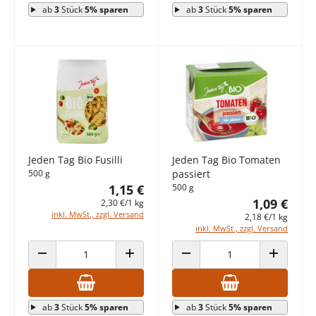
ab
3
Stück
5% sparen
ab
3
Stück
5% sparen
Jeden Tag Bio Fusilli
Jeden Tag Bio Tomaten
500 g
passiert
1,15 €
500 g
1,09 €
2,30 €/1 kg
inkl. MwSt., zzgl. Versand
2,18 €/1 kg
inkl. MwSt., zzgl. Versand
ANZAHL VERRINGERN
ANZAHL ERHÖHEN
ANZAHL VERRINGERN
ANZAHL E
ab
3
Stück
5% sparen
ab
3
Stück
5% sparen