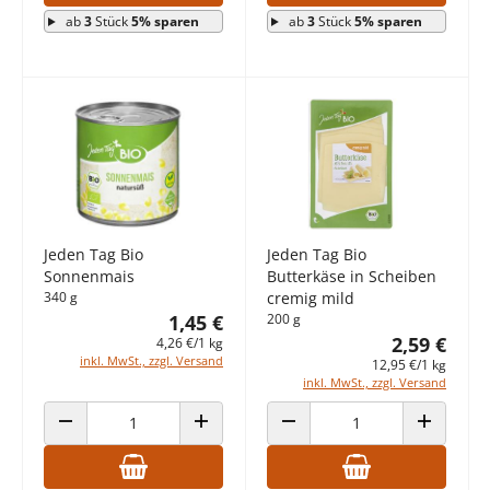
ab
3
Stück
5% sparen
ab
3
Stück
5% sparen
Jeden Tag Bio
Jeden Tag Bio
Sonnenmais
Butterkäse in Scheiben
340 g
cremig mild
1,45 €
200 g
2,59 €
4,26 €/1 kg
inkl. MwSt., zzgl. Versand
12,95 €/1 kg
inkl. MwSt., zzgl. Versand
ANZAHL VERRINGERN
ANZAHL ERHÖHEN
ANZAHL VERRINGERN
ANZAHL E