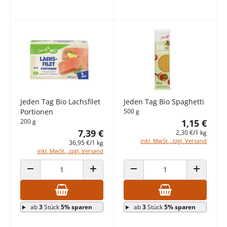
Jeden Tag Bio Lachsfilet
Jeden Tag Bio Spaghetti
Portionen
500 g
200 g
1,15 €
7,39 €
2,30 €/1 kg
inkl. MwSt., zzgl. Versand
36,95 €/1 kg
inkl. MwSt., zzgl. Versand
ANZAHL VERRINGERN
ANZAHL ERHÖHEN
ANZAHL VERRINGERN
ANZAHL E
ab
3
Stück
5% sparen
ab
3
Stück
5% sparen