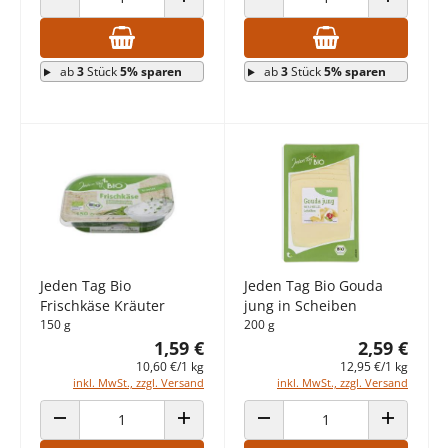
ANZAHL VERRINGERN
ANZAHL ERHÖHEN
ANZAHL VERRINGERN
ANZAHL E
ab
3
Stück
5% sparen
ab
3
Stück
5% sparen
Jeden Tag Bio
Jeden Tag Bio Gouda
Frischkäse Kräuter
jung in Scheiben
150 g
200 g
1,59 €
2,59 €
10,60 €/1 kg
12,95 €/1 kg
inkl. MwSt., zzgl. Versand
inkl. MwSt., zzgl. Versand
ANZAHL VERRINGERN
ANZAHL ERHÖHEN
ANZAHL VERRINGERN
ANZAHL E