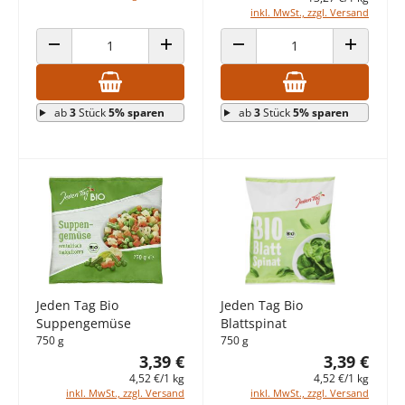
inkl. MwSt., zzgl. Versand
ANZAHL VERRINGERN
ANZAHL ERHÖHEN
ANZAHL VERRINGERN
ANZAHL E
ab
3
Stück
5% sparen
ab
3
Stück
5% sparen
Jeden Tag Bio
Jeden Tag Bio
Suppengemüse
Blattspinat
750 g
750 g
3,39 €
3,39 €
4,52 €/1 kg
4,52 €/1 kg
inkl. MwSt., zzgl. Versand
inkl. MwSt., zzgl. Versand