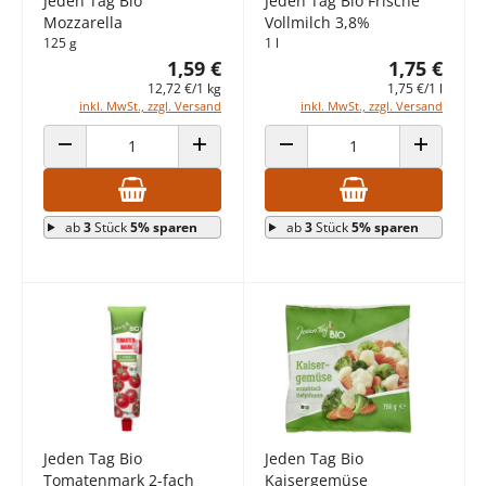
Jeden Tag Bio
Jeden Tag Bio Frische
Mozzarella
Vollmilch 3,8%
125 g
1 l
1,59 €
1,75 €
12,72 €/1 kg
1,75 €/1 l
inkl. MwSt., zzgl. Versand
inkl. MwSt., zzgl. Versand
ANZAHL VERRINGERN
ANZAHL ERHÖHEN
ANZAHL VERRINGERN
ANZAHL E
ab
3
Stück
5% sparen
ab
3
Stück
5% sparen
Jeden Tag Bio
Jeden Tag Bio
Tomatenmark 2-fach
Kaisergemüse