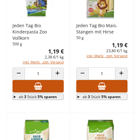
Jeden Tag Bio
Jeden Tag Bio Mais-
Kinderpasta Zoo
Stangen mit Hirse
Vollkorn
50 g
500 g
1,19 €
1,19 €
23,80 €/1 kg
inkl. MwSt., zzgl. Versand
2,38 €/1 kg
inkl. MwSt., zzgl. Versand
ANZAHL VERRINGERN
ANZAHL ERHÖHEN
ANZAHL VERRINGERN
ANZAHL E
ab
3
Stück
5% sparen
ab
3
Stück
5% sparen