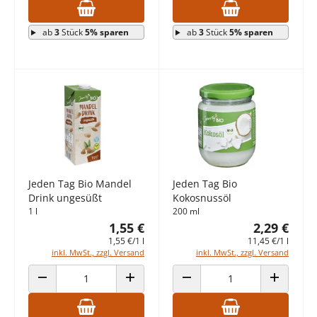
ab
3
Stück
5% sparen
ab
3
Stück
5% sparen
Jeden Tag Bio Mandel
Jeden Tag Bio
Drink ungesüßt
Kokosnussöl
1 l
200 ml
1,55 €
2,29 €
1,55 €/1 l
11,45 €/1 l
inkl. MwSt., zzgl. Versand
inkl. MwSt., zzgl. Versand
ANZAHL VERRINGERN
ANZAHL ERHÖHEN
ANZAHL VERRINGERN
ANZAHL E