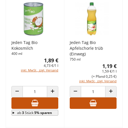
Jeden Tag Bio
Jeden Tag Bio
Kokosmilch
Apfelschorle trüb
400 ml
(Einweg)
1,89 €
750 ml
1,19 €
4,73 €/1 l
inkl. MwSt., zzgl. Versand
1,59 €/1 l
(+ Pfand 0,25 €)
inkl. MwSt., zzgl. Versand
ANZAHL VERRINGERN
ANZAHL ERHÖHEN
ANZAHL VERRINGERN
ANZAHL E
ab
3
Stück
5% sparen