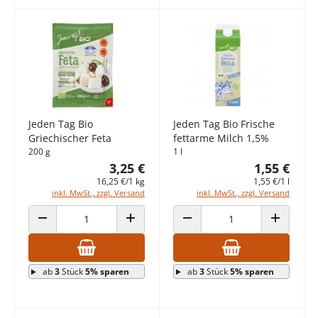
Jeden Tag Bio
Jeden Tag Bio Frische
Griechischer Feta
fettarme Milch 1,5%
200 g
1 l
3,25 €
1,55 €
16,25 €/1 kg
1,55 €/1 l
inkl. MwSt., zzgl. Versand
inkl. MwSt., zzgl. Versand
ANZAHL VERRINGERN
ANZAHL ERHÖHEN
ANZAHL VERRINGERN
ANZAHL E
ab
3
Stück
5% sparen
ab
3
Stück
5% sparen