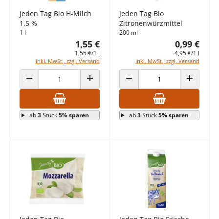
Jeden Tag Bio H-Milch
Jeden Tag Bio
1,5 %
Zitronenwürzmittel
1 l
200 ml
1,55 €
0,99 €
1,55 €/1 l
4,95 €/1 l
inkl. MwSt., zzgl. Versand
inkl. MwSt., zzgl. Versand
ANZAHL VERRINGERN
ANZAHL ERHÖHEN
ANZAHL VERRINGERN
ANZAHL E
ab
3
Stück
5% sparen
ab
3
Stück
5% sparen