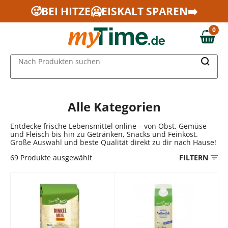
Zum Hauptinhalt springen
🥵BEI HITZE🥶EISKALT SPAREN➡️
Zur Navigation springen
0
Zur Suche springen
0,00 €
MAIN MENU
Nach Produkten suchen
Alle Kategorien
Entdecke frische Lebensmittel online – von Obst, Gemüse
und Fleisch bis hin zu Getränken, Snacks und Feinkost.
Große Auswahl und beste Qualität direkt zu dir nach Hause!
69
Produkte ausgewählt
FILTERN