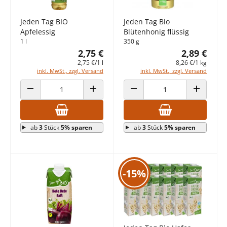
Jeden Tag BIO
Jeden Tag Bio
Apfelessig
Blütenhonig flüssig
1 l
350 g
2,75 €
2,89 €
2,75 €/1 l
8,26 €/1 kg
inkl. MwSt., zzgl. Versand
inkl. MwSt., zzgl. Versand
ANZAHL VERRINGERN
ANZAHL ERHÖHEN
ANZAHL VERRINGERN
ANZAHL E
ab
3
Stück
5% sparen
ab
3
Stück
5% sparen
-15%