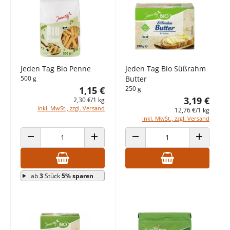
Jeden Tag Bio Penne
Jeden Tag Bio Süßrahm
500 g
Butter
1,15 €
250 g
3,19 €
2,30 €/1 kg
inkl. MwSt., zzgl. Versand
12,76 €/1 kg
inkl. MwSt., zzgl. Versand
ANZAHL VERRINGERN
ANZAHL ERHÖHEN
ANZAHL VERRINGERN
ANZAHL E
ab
3
Stück
5% sparen