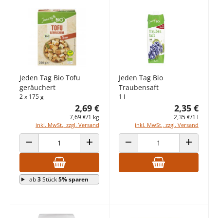
Jeden Tag Bio Tofu
Jeden Tag Bio
geräuchert
Traubensaft
2 x 175 g
1 l
2,69 €
2,35 €
7,69 €/1 kg
2,35 €/1 l
inkl. MwSt., zzgl. Versand
inkl. MwSt., zzgl. Versand
ANZAHL VERRINGERN
ANZAHL ERHÖHEN
ANZAHL VERRINGERN
ANZAHL E
ab
3
Stück
5% sparen