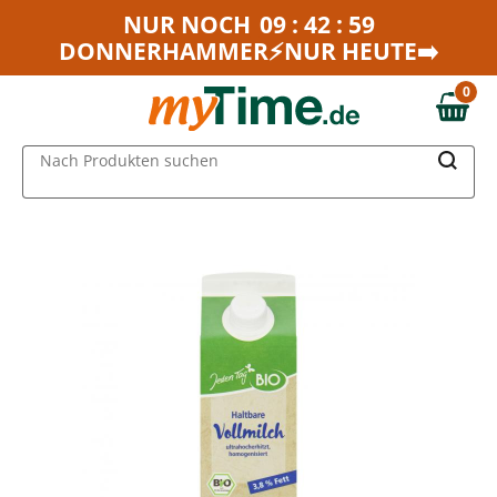
Zum Hauptinhalt springen
NUR NOCH
09 : 42 : 59
DONNERHAMMER⚡NUR HEUTE➡️
Zur Navigation springen
Zur Suche springen
0
0,00 €
MAIN MENU
Nach Produkten suchen