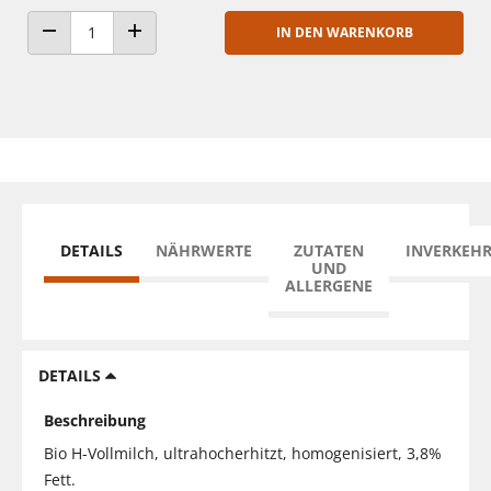
IN DEN WARENKORB
ANZAHL VERRINGERN
ANZAHL ERHÖHEN
DETAILS
NÄHRWERTE
ZUTATEN
INVERKEH
UND
ALLERGENE
DETAILS
Beschreibung
Bio H-Vollmilch, ultrahocherhitzt, homogenisiert, 3,8%
Fett.