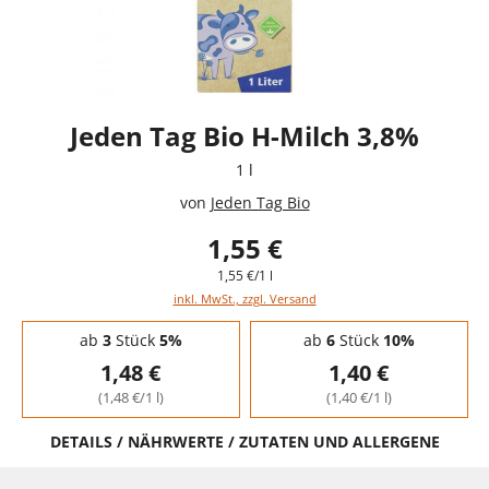
Jeden Tag Bio H-Milch 3,8%
1 l
von
Jeden Tag Bio
1,55 €
1,55 €/1 l
inkl. MwSt., zzgl. Versand
Staffelpreise - Mengenrabatt
ab
3
Stück
5%
ab
6
Stück
10%
1,48 €
1,40 €
(1,48 €/1 l)
(1,40 €/1 l)
DETAILS / NÄHRWERTE / ZUTATEN UND ALLERGENE