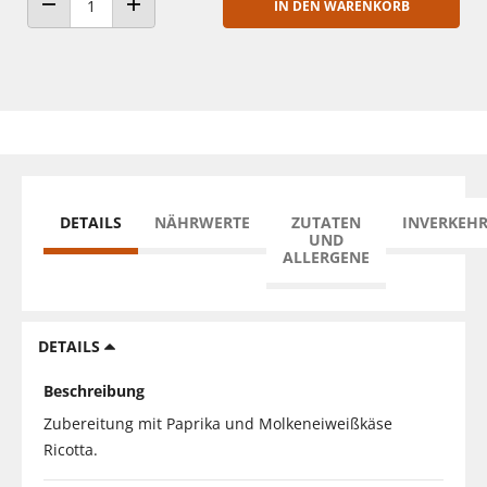
IN DEN WARENKORB
ANZAHL VERRINGERN
ANZAHL ERHÖHEN
DETAILS
NÄHRWERTE
ZUTATEN
INVERKEH
UND
ALLERGENE
DETAILS
Beschreibung
Zubereitung mit Paprika und Molkeneiweißkäse
Ricotta.