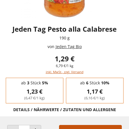
Jeden Tag Pesto alla Calabrese
190 g
von
Jeden Tag Bio
1,29 €
6,79 €/1 kg
inkl. MwSt., zzgl. Versand
Staffelpreise - Mengenrabatt
ab
3
Stück
5%
ab
6
Stück
10%
1,23 €
1,17 €
(6,47 €/1 kg)
(6,16 €/1 kg)
DETAILS / NÄHRWERTE / ZUTATEN UND ALLERGENE