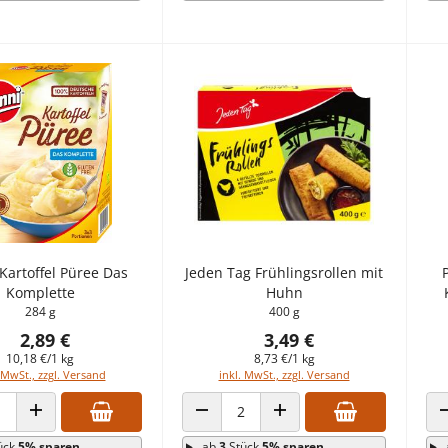
Kartoffel Püree Das
Jeden Tag Frühlingsrollen mit
Komplette
Huhn
284 g
400 g
2,89 €
3,49 €
10,18 €/1 kg
8,73 €/1 kg
 MwSt., zzgl. Versand
inkl. MwSt., zzgl. Versand
 VERRINGERN
ANZAHL ERHÖHEN
ANZAHL VERRINGERN
ANZAHL ERHÖHEN
ück
5% sparen
ab
3
Stück
5% sparen