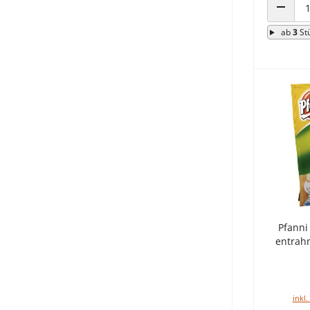
ANZAHL
ab
3
St
Pfanni
entrah
inkl.