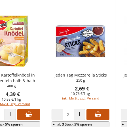
 Kartoffelknödel in
Jeden Tag Mozzarella Sticks
J
euteln halb & halb
250 g
400 g
2,69 €
4,39 €
10,76 €/1 kg
inkl. MwSt., zzgl. Versand
10,98 €/1 kg
 MwSt., zzgl. Versand
 VERRINGERN
ANZAHL ERHÖHEN
ANZAHL VERRINGERN
ANZAHL ERHÖHEN
ück
5% sparen
ab
3
Stück
5% sparen