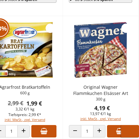
3%
Agrarfrost Bratkartoffeln
Original Wagner
600 g
Flammkuchen Elsässer Art
300 g
2,99 €
1,99 €
4,19 €
3,32 €/1 kg
13,97 €/1 kg
Tiefstpreis: 2,99 €*
inkl. MwSt., zzgl. Versand
inkl. MwSt., zzgl. Versand
WARE
ANZAHL VERRINGERN
ANZAHL ERHÖHEN
ANZAHL VERRINGERN
ANZAHL ERHÖHEN