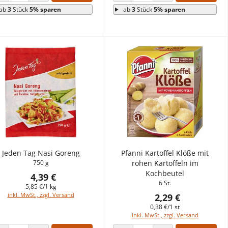
ANZAHL VERRINGERN
ANZAHL ERHÖHEN
ANZAHL VERRINGERN
ANZAHL ERHÖHEN
ab
3
Stück
5% sparen
ab
3
Stück
5% sparen
Jeden Tag Nasi Goreng
Pfanni Kartoffel Klöße mit
750 g
rohen Kartoffeln im
Kochbeutel
4,39 €
6 St.
5,85 €/1 kg
inkl. MwSt., zzgl. Versand
2,29 €
0,38 €/1 st
inkl. MwSt., zzgl. Versand