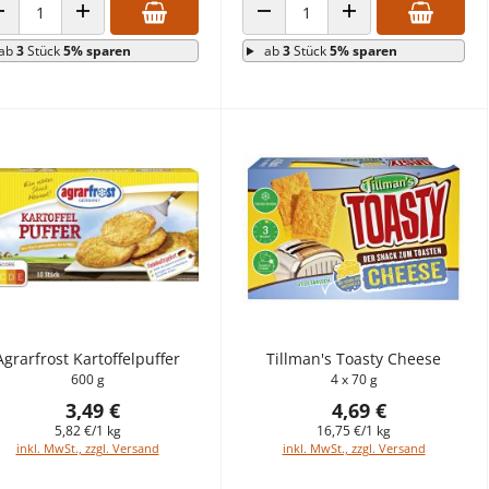
ANZAHL VERRINGERN
ANZAHL ERHÖHEN
ANZAHL VERRINGERN
ANZAHL ERHÖHEN
ab
3
Stück
5% sparen
ab
3
Stück
5% sparen
Agrarfrost Kartoffelpuffer
Tillman's Toasty Cheese
600 g
4 x 70 g
3,49 €
4,69 €
5,82 €/1 kg
16,75 €/1 kg
inkl. MwSt., zzgl. Versand
inkl. MwSt., zzgl. Versand