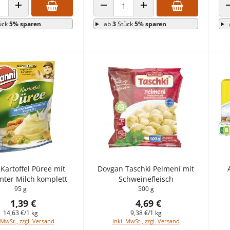
 VERRINGERN
ANZAHL ERHÖHEN
ANZAHL VERRINGERN
ANZAHL ERHÖHEN
ück
5% sparen
ab
3
Stück
5% sparen
 Kartoffel Püree mit
Dovgan Taschki Pelmeni mit
mter Milch komplett
Schweinefleisch
95 g
500 g
1,39 €
4,69 €
14,63 €/1 kg
9,38 €/1 kg
 MwSt., zzgl. Versand
inkl. MwSt., zzgl. Versand