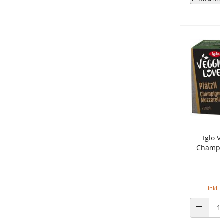
Iglo 
Champi
inkl.
ANZAHL