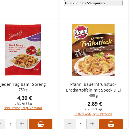
ab
3
Stück
5% sparen
Jeden Tag Bami Goreng
Pfanni Bauernfrühstück
750 g
Bratkartoffeln mit Speck & Ei
400 g
4,39 €
2,89 €
5,85 €/1 kg
inkl. MwSt., zzgl. Versand
7,23 €/1 kg
inkl. MwSt., zzgl. Versand