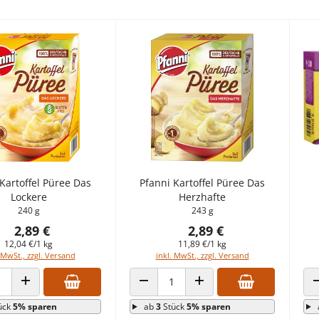
Kartoffel Püree Das
Pfanni Kartoffel Püree Das
Lockere
Herzhafte
240 g
243 g
2,89 €
2,89 €
12,04 €/1 kg
11,89 €/1 kg
 MwSt., zzgl. Versand
inkl. MwSt., zzgl. Versand
 VERRINGERN
ANZAHL ERHÖHEN
ANZAHL VERRINGERN
ANZAHL ERHÖHEN
ück
5% sparen
ab
3
Stück
5% sparen