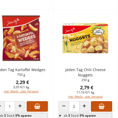
eden Tag Kartoffel Wedges
Jeden Tag Chili Cheese
750 g
Nuggets
250 g
2,29 €
2,79 €
3,05 €/1 kg
inkl. MwSt., zzgl. Versand
11,16 €/1 kg
inkl. MwSt., zzgl. Versand
ANZAHL VERRINGERN
ANZAHL ERHÖHEN
ANZAHL VERRINGERN
ANZAHL ERHÖHEN
ab
3
Stück
5% sparen
ab
3
Stück
5% sparen