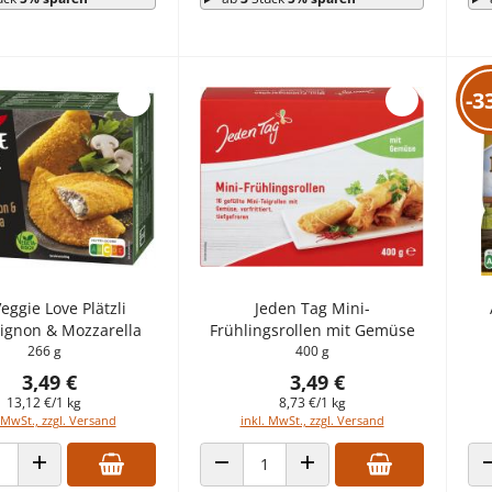
-3
Veggie Love Plätzli
Jeden Tag Mini-
gnon & Mozzarella
Frühlingsrollen mit Gemüse
266 g
400 g
3,49 €
3,49 €
13,12 €/1 kg
8,73 €/1 kg
 MwSt., zzgl. Versand
inkl. MwSt., zzgl. Versand
 VERRINGERN
ANZAHL ERHÖHEN
ANZAHL VERRINGERN
ANZAHL ERHÖHEN