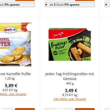
 VERRINGERN
ANZAHL ERHÖHEN
ANZAHL VERRINGERN
ANZAHL ERHÖHEN
ück
5% sparen
ab
3
Stück
5% sparen
ost Kartoffel Puffer
Jeden Tag Frühlingsrollen mit
1,20 kg
Gemüse
400 g
5,89 €
3,49 €
4,91 €/1 kg
 MwSt., zzgl. Versand
8,73 €/1 kg
inkl. MwSt., zzgl. Versand