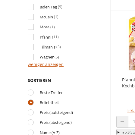
Jeden Tag
(9)
McCain
(1)
Mora
(1)
Pfanni
(11)
Tillman's
(3)
Wagner
(5)
weniger anzeigen
Pfanni
SORTIEREN
Kochb
Beste Treffer
Beliebtheit
inkl.
Preis (aufsteigend)
Preis (absteigend)
ANZAHL
ab
3
St
Name (A-Z)