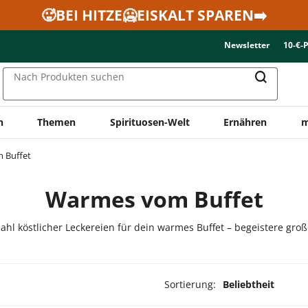
🥵BEI HITZE🥶EISKALT SPAREN➡️
Newsletter
10-€-
Nach Produkten suchen
n
Themen
Spirituosen-Welt
Ernähren
m
 Buffet
Warmes vom Buffet
zahl köstlicher Leckereien für dein warmes Buffet – begeistere groß
Sortierung:
Beliebtheit
dukte ausgewählt