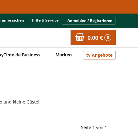
Prämie sichern
Hilfe & Service
Anmelden / Registrieren
0,00 €
0
yTime.de Business
Marken
Angebote
e und kleine Gäste!
Vorherige Seite
Nächste Seit
Seite 1 von 1