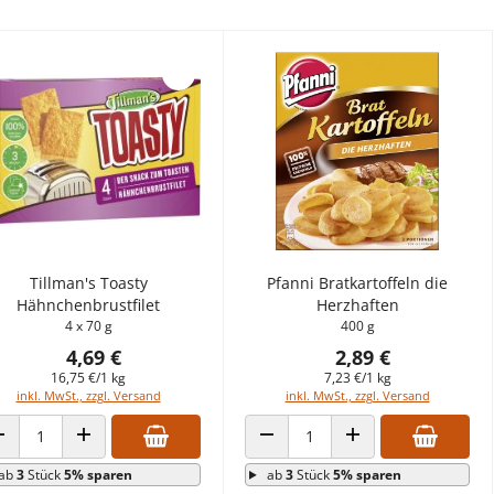
Tillman's Toasty
Pfanni Bratkartoffeln die
Hähnchenbrustfilet
Herzhaften
4 x 70 g
400 g
4,69 €
2,89 €
16,75 €/1 kg
7,23 €/1 kg
inkl. MwSt., zzgl. Versand
inkl. MwSt., zzgl. Versand
ANZAHL VERRINGERN
ANZAHL ERHÖHEN
ANZAHL VERRINGERN
ANZAHL ERHÖHEN
ab
3
Stück
5% sparen
ab
3
Stück
5% sparen