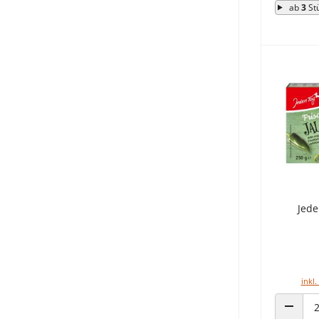
ab
3
St
Jede
inkl.