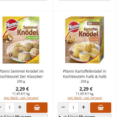
Pfanni Semmel Knödel im
Pfanni Kartoffelknödel in
Kochbeutel Der Klassiker
Kochbeuteln halb & halb
200 g
200 g
2,29 €
2,29 €
11,45 €/1 kg
11,45 €/1 kg
inkl. MwSt., zzgl. Versand
inkl. MwSt., zzgl. Versand
ANZAHL VERRINGERN
ANZAHL ERHÖHEN
ANZAHL VERRINGERN
ANZAHL ERHÖHEN
ab
3
Stück
5% sparen
ab
3
Stück
5% sparen