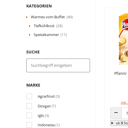
KATEGORIEN
Warmes vom Buffet
(40)
Tiefkühlkost
(29)
Speisekammer
(11)
SUCHE
Pfanni 
MARKE
Agrarfrost
(5)
inkl.
Dovgan
(1)
Iglo
(3)
ANZAHL
ab
3
St
Indonesia
(1)