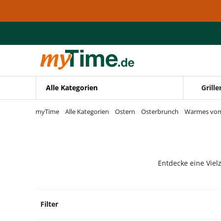
Zum Hauptinhalt springen
Zur Navigation springen
Zur Suche springen
Alle Kategorien
Grille
myTime
Alle Kategorien
Ostern
Osterbrunch
Warmes vom
Entdecke eine Viel
Filter
40 Pro