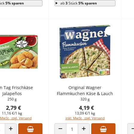
ück
5% sparen
ab
3
Stück
5% sparen
n Tag Frischkäse
Original Wagner
Jalapeños
Flammkuchen Käse & Lauch
250 g
320 g
2,79 €
4,19 €
11,16 €/1 kg
13,09 €/1 kg
 MwSt., zzgl. Versand
inkl. MwSt., zzgl. Versand