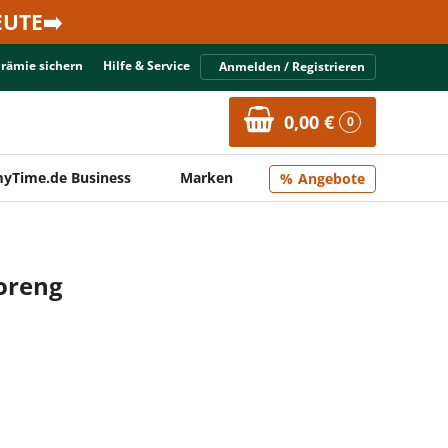
UTE➡️
Prämie sichern
Hilfe & Service
Anmelden / Registrieren
0,00 €
0
yTime.de Business
Marken
Angebote
Goreng