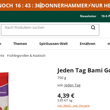
NOCH
16 : 43 : 36
DONNERHAMMER⚡NUR HE
Newsletter
10-€-
Nach Produkten suchen
n
Themen
Spirituosen-Welt
Ernähren
m
hte
Frühlingsrollen & Asiatisch
Jeden Tag Bami 
750 g
von
Jeden Tag
4,39 €
5,85 €/1 kg
inkl. MwSt., zzgl. Versand