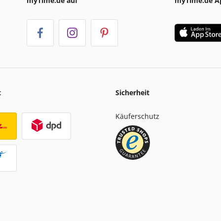
myTime.de auf
myTime.de A
t
Sicherheit
Käuferschutz