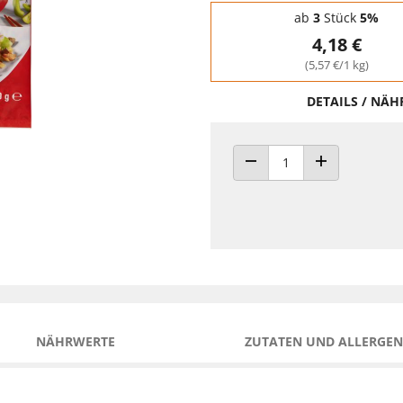
Staffelpreise - Mengenrabatt
ab
3
Stück
5%
4,18 €
(5,57 €/1 kg)
DETAILS / NÄ
ANZAHL VERRINGERN
ANZAHL ERHÖH
NÄHRWERTE
ZUTATEN UND ALLERGEN