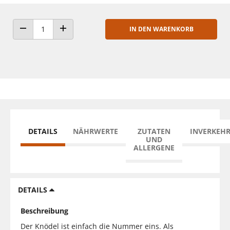
IN DEN WARENKORB
ANZAHL VERRINGERN
ANZAHL ERHÖHEN
DETAILS
NÄHRWERTE
ZUTATEN
INVERKEH
UND
ALLERGENE
DETAILS
Beschreibung
Der Knödel ist einfach die Nummer eins. Als