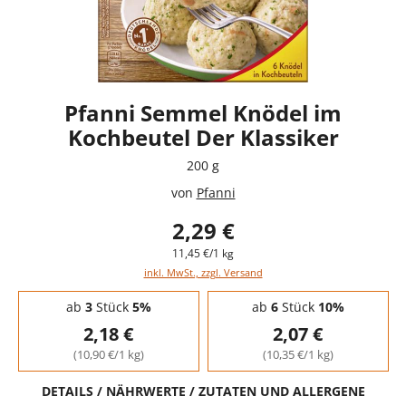
Pfanni Semmel Knödel im
Kochbeutel Der Klassiker
200 g
von
Pfanni
2,29 €
11,45 €/1 kg
inkl. MwSt., zzgl. Versand
Staffelpreise - Mengenrabatt
ab
3
Stück
5%
ab
6
Stück
10%
2,18 €
2,07 €
(10,90 €/1 kg)
(10,35 €/1 kg)
DETAILS / NÄHRWERTE / ZUTATEN UND ALLERGENE