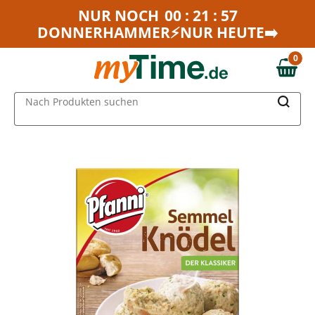
Zum Hauptinhalt springen
NUR NOCH
00 : 21 : 57
DONNERHAMMER⚡NUR HEUTE➡️
Zur Navigation springen
Zur Suche springen
0
0,00 €
MAIN MENU
Nach Produkten suchen