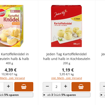
 Kartoffelknödel in
Jeden Tag Kartoffelknödel
J
euteln halb & halb
halb und halb in Kochbeuteln
400 g
200 g
4,39 €
1,19 €
10,98 €/1 kg
5,95 €/1 kg
 MwSt., zzgl. Versand
inkl. MwSt., zzgl. Versand
 VERRINGERN
ANZAHL ERHÖHEN
ANZAHL VERRINGERN
ANZAHL ERHÖHEN
ück
5% sparen
ab
3
Stück
5% sparen