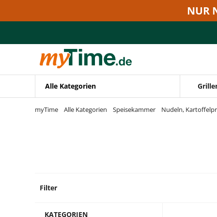
Zum Hauptinhalt springen
NUR 
Zur Navigation springen
Zur Suche springen
Alle Kategorien
Grille
myTime
Alle Kategorien
Speisekammer
Nudeln, Kartoffelp
Filter
9 Prod
KATEGORIEN