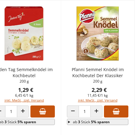
eden Tag Semmelknödel im
Pfanni Semmel Knödel im
Kochbeutel
Kochbeutel Der Klassiker
200 g
200 g
1,29 €
2,29 €
6,45 €/1 kg
11,45 €/1 kg
inkl. MwSt., zzgl. Versand
inkl. MwSt., zzgl. Versand
ANZAHL VERRINGERN
ANZAHL ERHÖHEN
ANZAHL VERRINGERN
ANZAHL ERHÖHEN
ab
3
Stück
5% sparen
ab
3
Stück
5% sparen