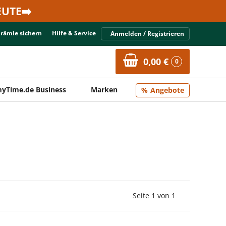
UTE➡️
Prämie sichern
Hilfe & Service
Anmelden / Registrieren
0,00 €
0
yTime.de Business
Marken
Angebote
Vorherige Seite
Nächste Seit
Seite 1 von 1