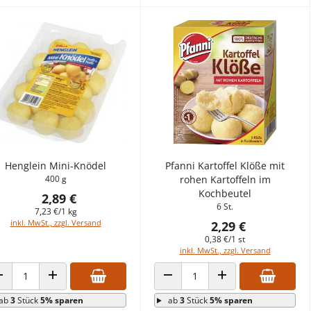
Henglein Mini-Knödel
Pfanni Kartoffel Klöße mit
400 g
rohen Kartoffeln im
Kochbeutel
2,89 €
6 St.
7,23 €/1 kg
inkl. MwSt., zzgl. Versand
2,29 €
0,38 €/1 st
inkl. MwSt., zzgl. Versand
ANZAHL VERRINGERN
ANZAHL ERHÖHEN
ANZAHL VERRINGERN
ANZAHL ERHÖHEN
ab
3
Stück
5% sparen
ab
3
Stück
5% sparen