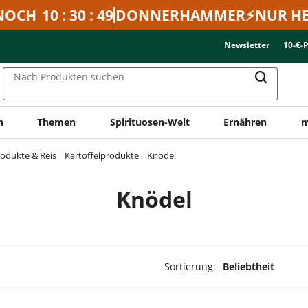
NOCH
10 : 30 : 49
DONNERHAMMER⚡NUR HE
Newsletter
10-€-
Nach Produkten suchen
n
Themen
Spirituosen-Welt
Ernähren
m
rodukte & Reis
Kartoffelprodukte
Knödel
Knödel
Sortierung:
Beliebtheit
ukte ausgewählt