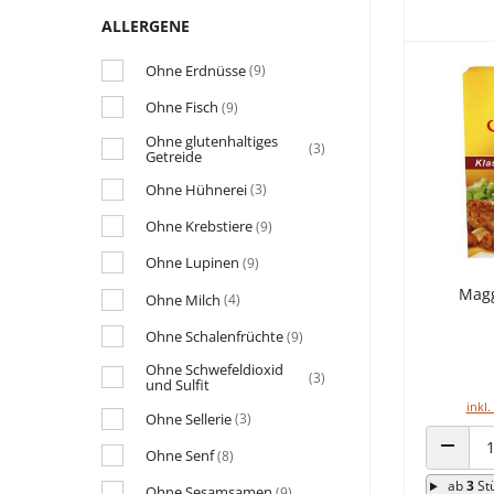
ALLERGENE
Ohne Erdnüsse
(9)
Ohne Fisch
(9)
Ohne glutenhaltiges
(3)
Getreide
Ohne Hühnerei
(3)
Ohne Krebstiere
(9)
Ohne Lupinen
(9)
Magg
Ohne Milch
(4)
Ohne Schalenfrüchte
(9)
Ohne Schwefeldioxid
(3)
und Sulfit
inkl.
Ohne Sellerie
(3)
Ohne Senf
(8)
ANZAHL
ab
3
St
Ohne Sesamsamen
(9)