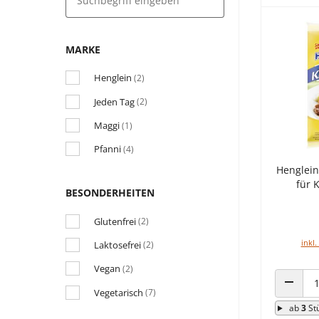
MARKE
Henglein
(2)
Jeden Tag
(2)
Maggi
(1)
Pfanni
(4)
Henglein
für 
BESONDERHEITEN
Glutenfrei
(2)
inkl.
Laktosefrei
(2)
Vegan
(2)
Vegetarisch
(7)
ANZAHL
ab
3
St