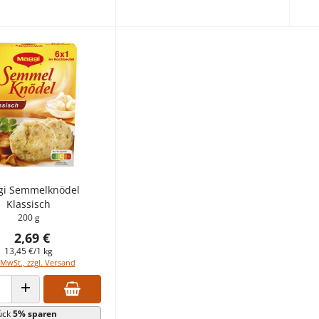
i Semmelknödel
Klassisch
200 g
2,69 €
13,45 €/1 kg
 MwSt., zzgl. Versand
 VERRINGERN
ANZAHL ERHÖHEN
ück
5% sparen