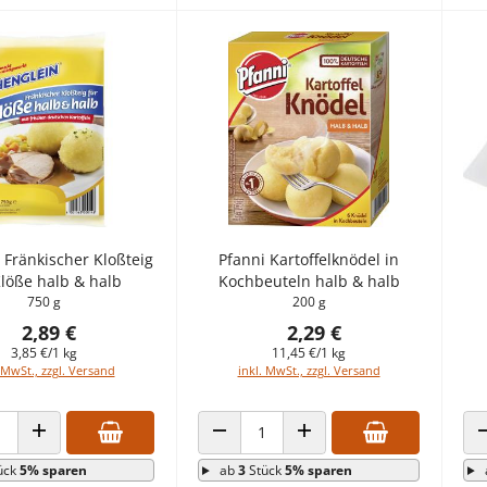
 Fränkischer Kloßteig
Pfanni Kartoffelknödel in
Klöße halb & halb
Kochbeuteln halb & halb
750 g
200 g
2,89 €
2,29 €
3,85 €/1 kg
11,45 €/1 kg
 MwSt., zzgl. Versand
inkl. MwSt., zzgl. Versand
 VERRINGERN
ANZAHL ERHÖHEN
ANZAHL VERRINGERN
ANZAHL ERHÖHEN
ück
5% sparen
ab
3
Stück
5% sparen