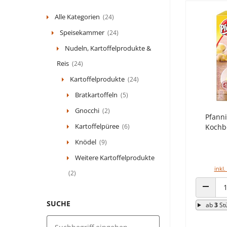
Alle Kategorien
(24)
Speisekammer
(24)
Nudeln, Kartoffelprodukte &
Reis
(24)
Kartoffelprodukte
(24)
Bratkartoffeln
(5)
Gnocchi
(2)
Pfanni
Kartoffelpüree
(6)
Kochb
Knödel
(9)
Weitere Kartoffelprodukte
inkl.
(2)
ANZAHL
SUCHE
ab
3
St