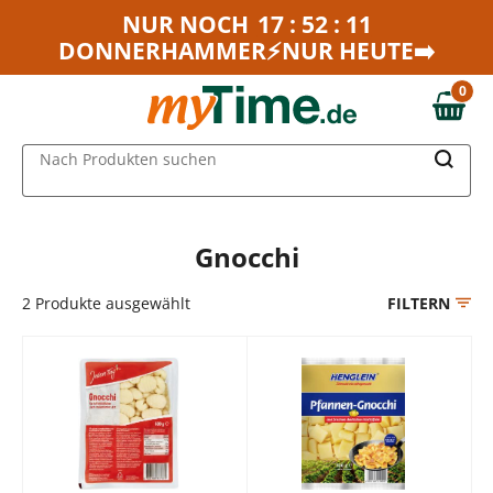
Zum Hauptinhalt springen
NUR NOCH
17 : 52 : 11
DONNERHAMMER⚡NUR HEUTE➡️
Zur Navigation springen
Zur Suche springen
0
0,00 €
MAIN MENU
Nach Produkten suchen
Gnocchi
2
Produkte ausgewählt
FILTERN