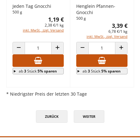
Jeden Tag Gnocchi
Henglein Pfannen-
500 g
Gnocchi
1,19 €
500 g
3,39 €
2,38 €/1 kg
inkl. MwSt., zzgl. Versand
6,78 €/1 kg
inkl. MwSt., zzgl. Versand
ANZAHL VERRINGERN
ANZAHL ERHÖHEN
ANZAHL VERRINGERN
ANZAHL E
ab
3
Stück
5% sparen
ab
3
Stück
5% sparen
* Niedrigster Preis der letzten 30 Tage
ZURÜCK
WEITER