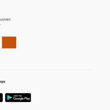
lusiven
-
pps