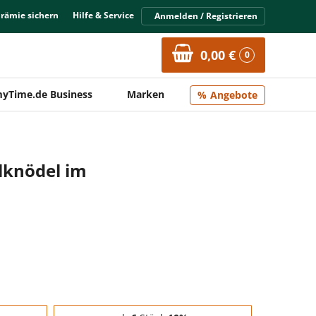
Prämie sichern
Hilfe & Service
Anmelden / Registrieren
0,00 €
0
yTime.de Business
Marken
Angebote
lknödel im