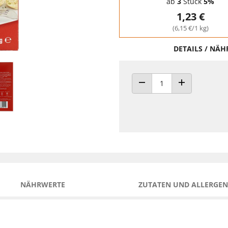
ab
3
Stück
5%
1,23 €
(6,15 €/1 kg)
DETAILS / NÄ
ANZAHL VERRINGERN
ANZAHL ERHÖH
NÄHRWERTE
ZUTATEN UND ALLERGEN