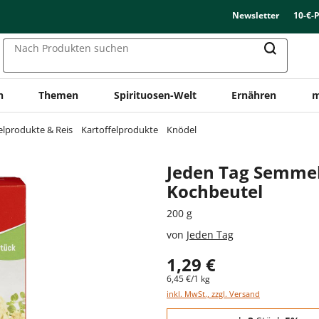
Newsletter
10-€-
Nach Produkten suchen
n
Themen
Spirituosen-Welt
Ernähren
m
elprodukte & Reis
Kartoffelprodukte
Knödel
Jeden Tag Semme
Kochbeutel
200 g
von
Jeden Tag
1,29 €
6,45 €/1 kg
inkl. MwSt., zzgl. Versand
Staffelpreise - Mengenrabatt