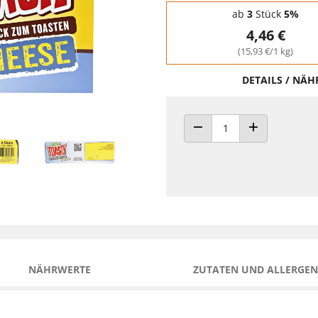
Staffelpreise - Mengenrabatt
ab
3
Stück
5%
4,46 €
(15,93 €/1 kg)
DETAILS / NÄ
ANZAHL VERRINGERN
ANZAHL ERHÖH
NÄHRWERTE
ZUTATEN UND ALLERGEN