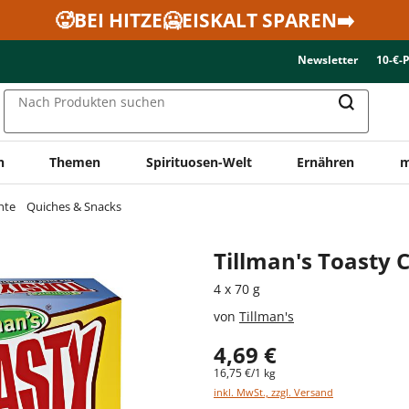
🥵BEI HITZE🥶EISKALT SPAREN➡️
Newsletter
10-€-
Nach Produkten suchen
n
Themen
Spirituosen-Welt
Ernähren
m
hte
Quiches & Snacks
Tillman's Toasty
4 x 70 g
von
Tillman's
4,69 €
16,75 €/1 kg
inkl. MwSt., zzgl. Versand