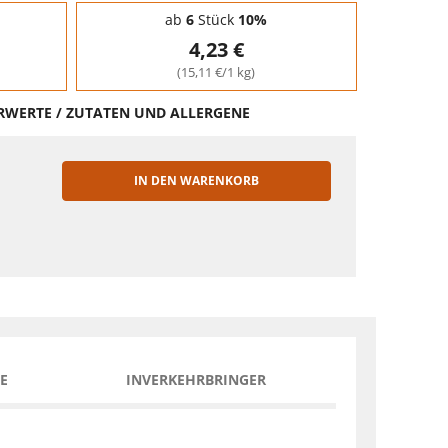
ab
6
Stück
10%
4,23 €
(15,11 €/1 kg)
HRWERTE / ZUTATEN UND ALLERGENE
IN DEN WARENKORB
EN
E
INVERKEHRBRINGER