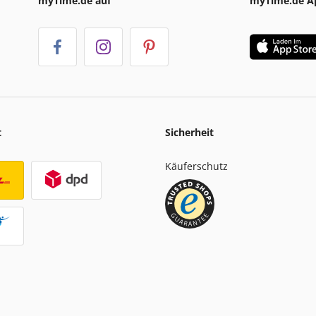
myTime.de auf
myTime.de A
t
Sicherheit
Käuferschutz