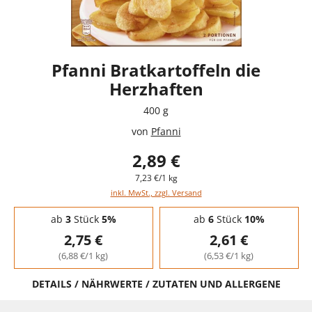
Pfanni Bratkartoffeln die
Herzhaften
400 g
von
Pfanni
2,89 €
7,23 €/1 kg
inkl. MwSt., zzgl. Versand
Staffelpreise - Mengenrabatt
ab
3
Stück
5%
ab
6
Stück
10%
2,75 €
2,61 €
(6,88 €/1 kg)
(6,53 €/1 kg)
DETAILS / NÄHRWERTE / ZUTATEN UND ALLERGENE