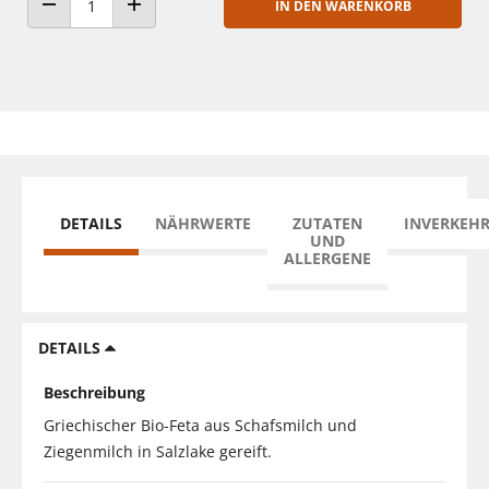
IN DEN WARENKORB
ANZAHL VERRINGERN
ANZAHL ERHÖHEN
DETAILS
NÄHRWERTE
ZUTATEN
INVERKEH
UND
ALLERGENE
DETAILS
Beschreibung
Griechischer Bio-Feta aus Schafsmilch und
Ziegenmilch in Salzlake gereift.