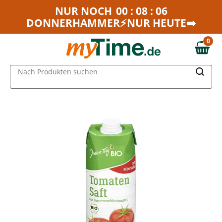
Zum Hauptinhalt springen
NUR NOCH
00 : 08 : 06
DONNERHAMMER⚡NUR HEUTE➡️
Zur Navigation springen
Zur Suche springen
0
0,00 €
MAIN MENU
Nach Produkten suchen