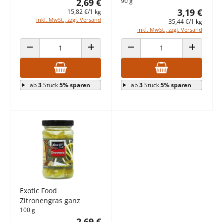
2,69 €
90 g
3,19 €
15,82 €/1 kg
inkl. MwSt., zzgl. Versand
35,44 €/1 kg
inkl. MwSt., zzgl. Versand
ANZAHL VERRINGERN
ANZAHL ERHÖHEN
ANZAHL VERRINGERN
ANZAHL E
ab
3
Stück
5% sparen
ab
3
Stück
5% sparen
Exotic Food
Zitronengras ganz
100 g
2,69 €