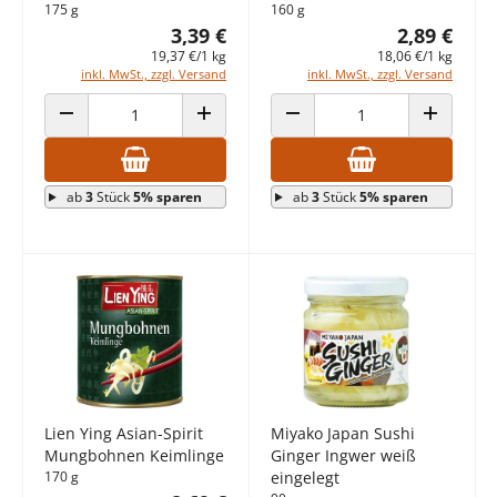
175 g
160 g
3,39 €
2,89 €
19,37 €/1 kg
18,06 €/1 kg
inkl. MwSt., zzgl. Versand
inkl. MwSt., zzgl. Versand
ANZAHL VERRINGERN
ANZAHL ERHÖHEN
ANZAHL VERRINGERN
ANZAHL E
ab
3
Stück
5% sparen
ab
3
Stück
5% sparen
Lien Ying Asian-Spirit
Miyako Japan Sushi
Mungbohnen Keimlinge
Ginger Ingwer weiß
170 g
eingelegt