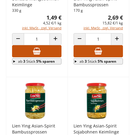
Keimlinge
Bambussprossen
330 g
170 g
1,49 €
2,69 €
4,52 €/1 kg
15,82 €/1 kg
inkl. MwSt., zzgl. Versand
inkl. MwSt., zzgl. Versand
ANZAHL VERRINGERN
ANZAHL ERHÖHEN
ANZAHL VERRINGERN
ANZAHL E
ab
3
Stück
5% sparen
ab
3
Stück
5% sparen
Lien Ying Asian-Spirit
Lien Ying Asian-Spirit
Bambussprossen
Sojabohnen Keimlinge