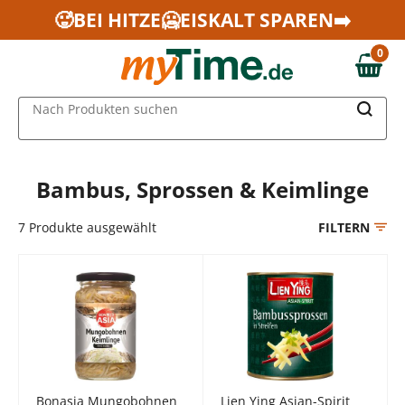
Zum Hauptinhalt springen
🥵BEI HITZE🥶EISKALT SPAREN➡️
Zur Navigation springen
0
Zur Suche springen
0,00 €
MAIN MENU
Nach Produkten suchen
Bambus, Sprossen & Keimlinge
7
Produkte ausgewählt
FILTERN
Bonasia Mungobohnen
Lien Ying Asian-Spirit