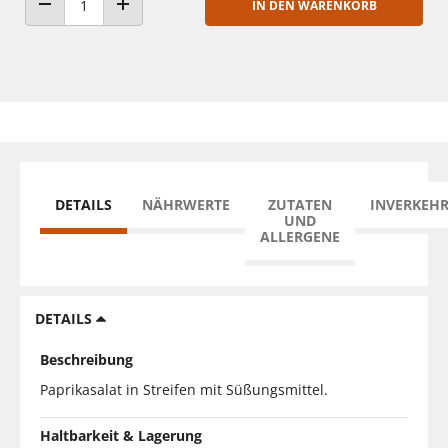
IN DEN WARENKORB
ANZAHL VERRINGERN
ANZAHL ERHÖHEN
DETAILS
NÄHRWERTE
ZUTATEN
INVERKEH
UND
ALLERGENE
DETAILS
Beschreibung
Paprikasalat in Streifen mit Süßungsmittel.
Haltbarkeit & Lagerung