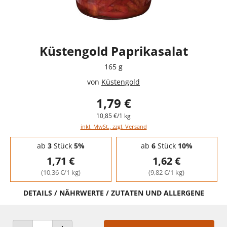
Küstengold Paprikasalat
165 g
von
Küstengold
1,79 €
10,85 €/1 kg
inkl. MwSt., zzgl. Versand
Staffelpreise - Mengenrabatt
ab
3
Stück
5%
ab
6
Stück
10%
1,71 €
1,62 €
(10,36 €/1 kg)
(9,82 €/1 kg)
DETAILS / NÄHRWERTE / ZUTATEN UND ALLERGENE