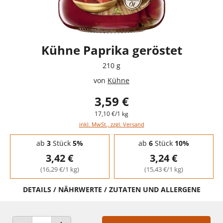
Kühne Paprika geröstet
210 g
von
Kühne
3,59 €
17,10 €/1 kg
inkl. MwSt., zzgl. Versand
Staffelpreise - Mengenrabatt
ab
3
Stück
5%
ab
6
Stück
10%
3,42 €
3,24 €
(16,29 €/1 kg)
(15,43 €/1 kg)
DETAILS / NÄHRWERTE / ZUTATEN UND ALLERGENE