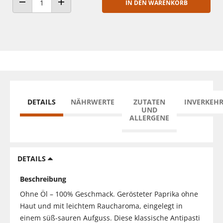
IN DEN WARENKORB
ANZAHL VERRINGERN
ANZAHL ERHÖHEN
DETAILS
NÄHRWERTE
ZUTATEN
INVERKEH
UND
ALLERGENE
DETAILS
Beschreibung
Ohne Öl – 100% Geschmack. Gerösteter Paprika ohne
Haut und mit leichtem Raucharoma, eingelegt in
einem süß-sauren Aufguss. Diese klassische Antipasti