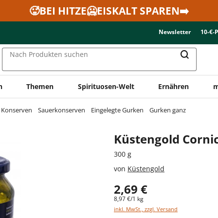
🥵BEI HITZE🥶EISKALT SPAREN➡️
Newsletter
10-€-
Nach Produkten suchen
n
Themen
Spirituosen-Welt
Ernähren
m
& Konserven
Sauerkonserven
Eingelegte Gurken
Gurken ganz
Küstengold Corni
300 g
von
Küstengold
2,69 €
8,97 €/1 kg
inkl. MwSt., zzgl. Versand