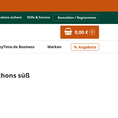
Prämie sichern
Hilfe & Service
Anmelden / Registrieren
0,00 €
0
yTime.de Business
Marken
Angebote
chons süß