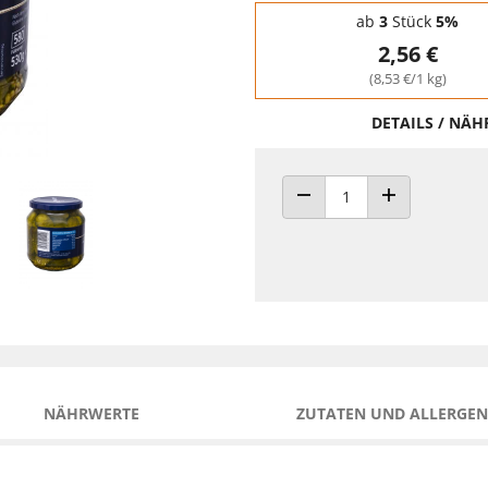
Staffelpreise - Mengenrabatt
ab
3
Stück
5%
2,56 €
(8,53 €/1 kg)
DETAILS / NÄ
ANZAHL VERRINGERN
ANZAHL ERHÖH
NÄHRWERTE
ZUTATEN UND ALLERGEN