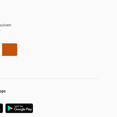
lusiven
-
pps