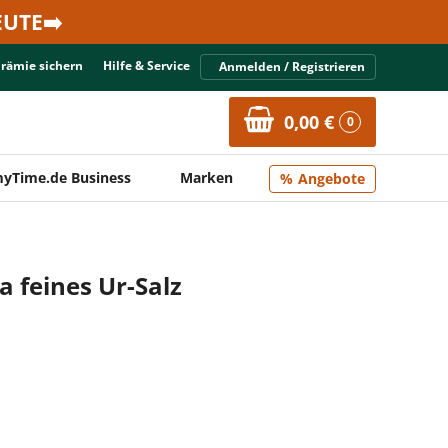
UTE➡️
Prämie sichern
Hilfe & Service
Anmelden / Registrieren
0,00 €
0
yTime.de Business
Marken
Angebote
 feines Ur-Salz