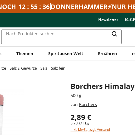
NOCH
12 : 55 : 36
DONNERHAMMER⚡NUR HE
Newsletter
10-€-
Nach Produkten suchen
n
Themen
Spirituosen-Welt
Ernähren
m
ürze
Salz & Gewürze
Salz
Salz fein
Borchers Himalaya
500 g
von
Borchers
2,89 €
5,78 €/1 kg
inkl. MwSt., zzgl. Versand