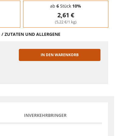
ab
6
Stück
10%
2,61 €
(5,22 €/1 kg)
S / ZUTATEN UND ALLERGENE
IN DEN WARENKORB
EN
INVERKEHRBRINGER