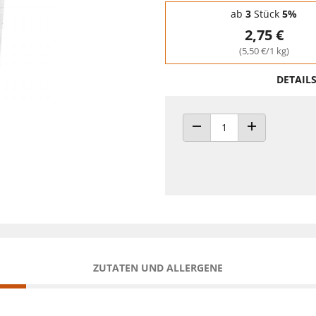
Staffelpreise - Mengenrabatt
ab
3
Stück
5%
2,75 €
(5,50 €/1 kg)
DETAIL
ANZAHL VERRINGERN
ANZAHL ERHÖH
ZUTATEN UND ALLERGENE