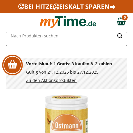
Zum Hauptinhalt springen
🥵BEI HITZE🥶EISKALT SPAREN➡️
Zur Navigation springen
0
Zur Suche springen
0,00 €
MAIN MENU
Nach Produkten suchen
Vorteilskauf: 1 Gratis: 3 kaufen & 2 zahlen
Gültig von 21.12.2025 bis 27.12.2025
Zu den Aktionsprodukten