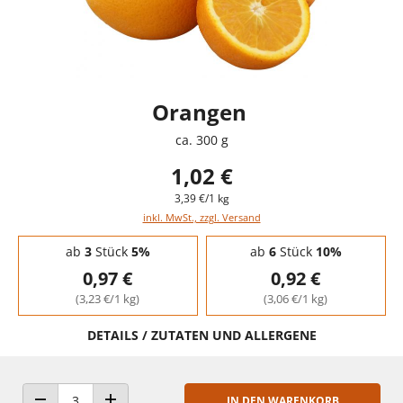
Orangen
ca. 300 g
1,02 €
3,39 €/1 kg
inkl. MwSt., zzgl. Versand
Staffelpreise - Mengenrabatt
ab
3
Stück
5%
ab
6
Stück
10%
0,97 €
0,92 €
(3,23 €/1 kg)
(3,06 €/1 kg)
DETAILS / ZUTATEN UND ALLERGENE
IN DEN WARENKORB