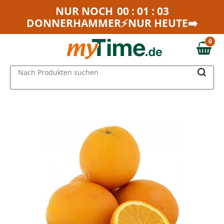
Zum Hauptinhalt springen
NUR NOCH
00 : 01 : 03
DONNERHAMMER⚡NUR HEUTE➡️
Zur Navigation springen
Zur Suche springen
0
0,00 €
MAIN MENU
Nach Produkten suchen