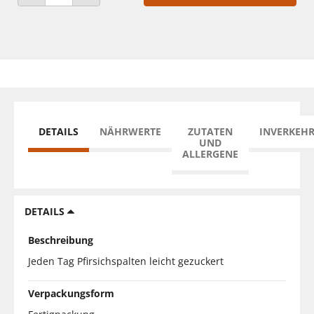
ANZAHL VERRINGERN
ANZAHL ERHÖHEN
DETAILS
NÄHRWERTE
ZUTATEN
INVERKEH
UND
ALLERGENE
DETAILS
Beschreibung
Jeden Tag Pfirsichspalten leicht gezuckert
Verpackungsform