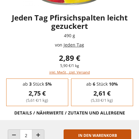
Jeden Tag Pfirsichspalten leicht
gezuckert
490 g
von
Jeden Tag
2,89 €
5,90 €/1 kg
inkl. MwSt., zzgl. Versand
Staffelpreise - Mengenrabatt
ab
3
Stück
5%
ab
6
Stück
10%
2,75 €
2,61 €
(5,61 €/1 kg)
(5,33 €/1 kg)
DETAILS / NÄHRWERTE / ZUTATEN UND ALLERGENE
IN DEN WARENKORB