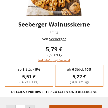
Seeberger Walnusskerne
150 g
von
Seeberger
5,79 €
38,60 €/1 kg
inkl. MwSt., zzgl. Versand
Staffelpreise - Mengenrabatt
ab
3
Stück
5%
ab
6
Stück
10%
5,51 €
5,22 €
(36,73 €/1 kg)
(34,80 €/1 kg)
DETAILS / NÄHRWERTE / ZUTATEN UND ALLERGENE