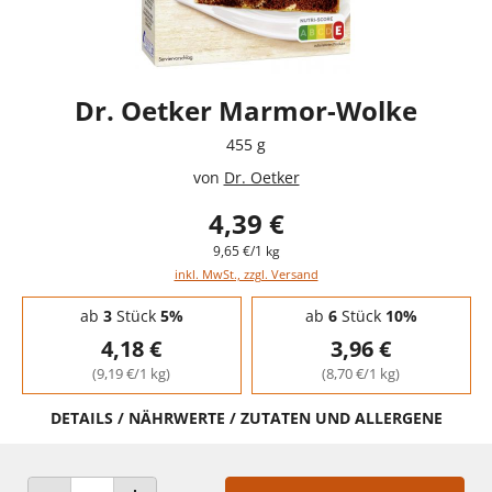
Dr. Oetker Marmor-Wolke
455 g
von
Dr. Oetker
4,39 €
9,65 €/1 kg
inkl. MwSt., zzgl. Versand
Staffelpreise - Mengenrabatt
ab
3
Stück
5%
ab
6
Stück
10%
4,18 €
3,96 €
(9,19 €/1 kg)
(8,70 €/1 kg)
DETAILS / NÄHRWERTE / ZUTATEN UND ALLERGENE