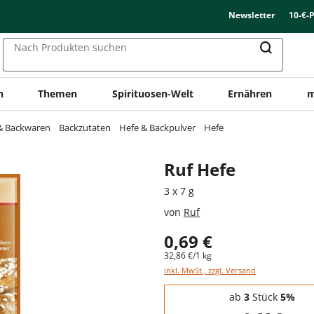
Newsletter
10-€-
Nach Produkten suchen
n
Themen
Spirituosen-Welt
Ernähren
m
 & Backwaren
Backzutaten
Hefe & Backpulver
Hefe
Ruf Hefe
3 x 7 g
von
Ruf
0,69 €
32,86 €/1 kg
inkl. MwSt., zzgl. Versand
Staffelpreise - Mengenrabatt
ab
3
Stück
5%