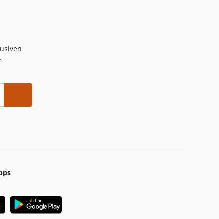
lusiven
-
pps