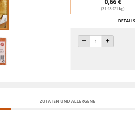
0,66 €
(31,43 €/1 kg)
DETAIL
ANZAHL VERRINGERN
ANZAHL ERHÖH
ZUTATEN UND ALLERGENE