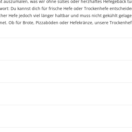
 auszumalen, was wir ohne süßes oder herzhaftes Hefegebäck tun
ort: Du kannst dich für frische Hefe oder Trockenhefe entscheiden
scher Hefe jedoch viel länger haltbar und muss nicht gekühlt gelag
t. Ob für Brote, Pizzaböden oder Hefekränze, unsere Trockenhefe is