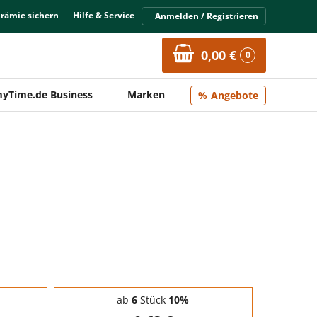
Prämie sichern
Hilfe & Service
Anmelden / Registrieren
0,00 €
0
yTime.de Business
Marken
Angebote
ab
6
Stück
10%