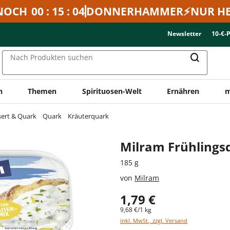
NOCH
00 : 15 : 04
DONNERHAMMER⚡NUR HE
Newsletter
10-€-
Nach Produkten suchen
n
Themen
Spirituosen-Welt
Ernähren
m
sert & Quark
Quark
Kräuterquark
Milram Frühlings
185 g
von
Milram
1,79 €
9,68 €/1 kg
inkl. MwSt., zzgl. Versand