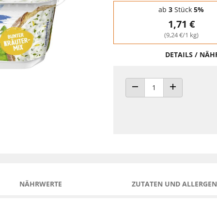
Staffelpreise - Mengenrabatt
ab
3
Stück
5%
1,71 €
(9,24 €/1 kg)
DETAILS / NÄ
ANZAHL VERRINGERN
ANZAHL ERHÖH
NÄHRWERTE
ZUTATEN UND ALLERGEN