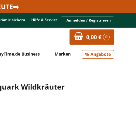
UTE➡️
Prämie sichern
Hilfe & Service
Anmelden / Registrieren
0,00 €
0
yTime.de Business
Marken
Angebote
quark Wildkräuter