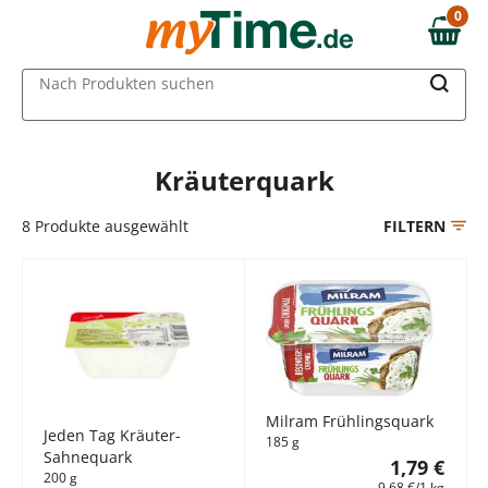
Zum Hauptinhalt springen
0
0,00 €
Zur Navigation springen
MAIN MENU
Nach Produkten suchen
Zur Suche springen
Kräuterquark
8
Produkte ausgewählt
FILTERN
Milram Frühlingsquark
Jeden Tag Kräuter-
185 g
Sahnequark
1,79 €
200 g
9,68 €/1 kg