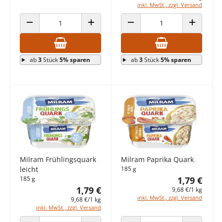
inkl. MwSt., zzgl. Versand
ANZAHL VERRINGERN
ANZAHL ERHÖHEN
ANZAHL VERRINGERN
ANZAHL E
ab
3
Stück
5% sparen
ab
3
Stück
5% sparen
Milram Frühlingsquark
Milram Paprika Quark
leicht
185 g
185 g
1,79 €
1,79 €
9,68 €/1 kg
inkl. MwSt., zzgl. Versand
9,68 €/1 kg
inkl. MwSt., zzgl. Versand