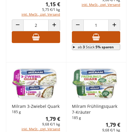
1,15 €
inkl. MwSt., zzgl. Versand
5,75 €/1 kg
inkl. MwSt., zzgl. Versand
ANZAHL VERRINGERN
ANZAHL ERHÖHEN
ANZAHL VERRINGERN
ANZAHL E
ab
3
Stück
5% sparen
Milram 3-Zwiebel Quark
Milram Frühlingsquark
185 g
7-Kräuter
1,79 €
185 g
1,79 €
9,68 €/1 kg
inkl. MwSt., zzgl. Versand
9,68 €/1 kg