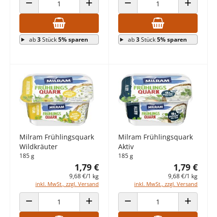
ANZAHL VERRINGERN
ANZAHL ERHÖHEN
ANZAHL VERRINGERN
ANZAHL E
ab
3
Stück
5% sparen
ab
3
Stück
5% sparen
Milram Frühlingsquark
Milram Frühlingsquark
Wildkräuter
Aktiv
185 g
185 g
1,79 €
1,79 €
9,68 €/1 kg
9,68 €/1 kg
inkl. MwSt., zzgl. Versand
inkl. MwSt., zzgl. Versand
ANZAHL VERRINGERN
ANZAHL ERHÖHEN
ANZAHL VERRINGERN
ANZAHL E