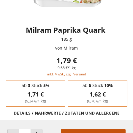
Milram Paprika Quark
185 g
von
Milram
1,79 €
9,68 €/1 kg
inkl. MwSt., zzgl. Versand
Staffelpreise - Mengenrabatt
ab
3
Stück
5%
ab
6
Stück
10%
1,71 €
1,62 €
(9,24 €/1 kg)
(8,76 €/1 kg)
DETAILS / NÄHRWERTE / ZUTATEN UND ALLERGENE