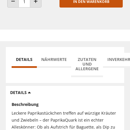
IN DEN WARENKORB
ANZAHL VERRINGERN
ANZAHL ERHÖHEN
DETAILS
NÄHRWERTE
ZUTATEN
INVERKEH
UND
ALLERGENE
DETAILS
Beschreibung
Leckere Paprikastückchen treffen auf würzige Kräuter
und Zwiebeln – der PaprikaQuark ist ein echter
Alleskönner: Ob als Aufstrich für Baguette, als Dip zu