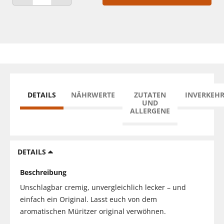
ANZAHL VERRINGERN
ANZAHL ERHÖHEN
DETAILS
NÄHRWERTE
ZUTATEN
INVERKEH
UND
ALLERGENE
DETAILS
Beschreibung
Unschlagbar cremig, unvergleichlich lecker – und
einfach ein Original. Lasst euch von dem
aromatischen Müritzer original verwöhnen.