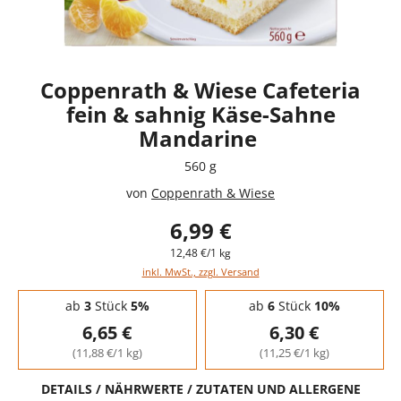
Coppenrath & Wiese Cafeteria
fein & sahnig Käse-Sahne
Mandarine
560 g
von
Coppenrath & Wiese
6,99 €
12,48 €/1 kg
inkl. MwSt., zzgl. Versand
Staffelpreise - Mengenrabatt
ab
3
Stück
5%
ab
6
Stück
10%
6,65 €
6,30 €
(11,88 €/1 kg)
(11,25 €/1 kg)
DETAILS / NÄHRWERTE / ZUTATEN UND ALLERGENE