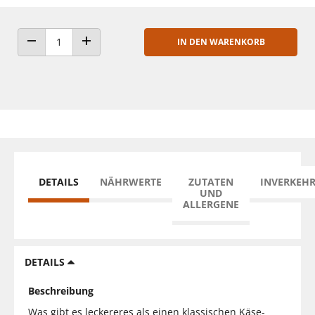
IN DEN WARENKORB
ANZAHL VERRINGERN
ANZAHL ERHÖHEN
DETAILS
NÄHRWERTE
ZUTATEN
INVERKEH
UND
ALLERGENE
DETAILS
Beschreibung
Was gibt es leckereres als einen klassischen Käse-