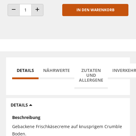
IN DEN WARENKORB
ANZAHL VERRINGERN
ANZAHL ERHÖHEN
DETAILS
NÄHRWERTE
ZUTATEN
INVERKEH
UND
ALLERGENE
DETAILS
Beschreibung
Gebackene Frischkäsecreme auf knusprigem Crumble
Boden.