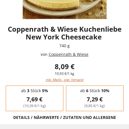
Coppenrath & Wiese Kuchenliebe
New York Cheesecake
740 g
von
Coppenrath & Wiese
8,09 €
10,93 €/1 kg
inkl. MwSt., zzgl. Versand
Staffelpreise - Mengenrabatt
ab
3
Stück
5%
ab
6
Stück
10%
7,69 €
7,29 €
(10,39 €/1 kg)
(9,85 €/1 kg)
DETAILS / NÄHRWERTE / ZUTATEN UND ALLERGENE